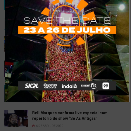
TRENDING
COMMENTS
RECENTES
Confira a programação completa do São João de
Maracanaú 2022
19 DE JULHO DE 2022
Confira 5 restaurantes temáticos em Fortaleza
para visitar neste feriado
6 DE SETEMBRO DE 2021
Gusttavo Lima inicia venda de ingressos para
festival em navio luxuoso; saiba mais
9 DE JULHO DE 2021
Bell Marques confirma live especial com
repertório do show ‘Só As Antigas’
6 DE ABRIL DE 2020