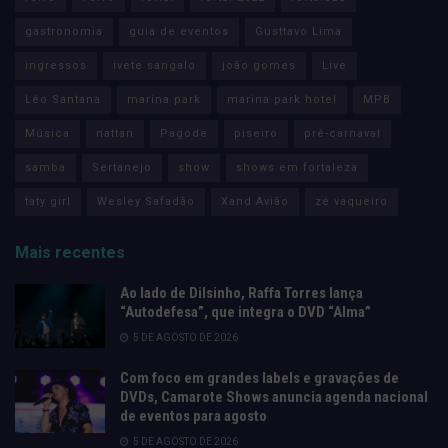
gastronomia
guia de eventos
Gusttavo Lima
ingressos
ivete sangalo
joão gomes
Live
Léo Santana
marina park
marina park hotel
MPB
Música
nattan
Pagode
piseiro
pré-carnaval
samba
Sertanejo
show
shows em fortaleza
taty girl
Wesley Safadão
Xand Avião
zé vaqueiro
Mais recentes
Ao lado de Dilsinho, Raffa Torres lança
“Autodefesa”, que integra o DVD “Alma”
5 DE AGOSTO DE 2026
Com foco em grandes labels e gravações de
DVDs, Camarote Shows anuncia agenda nacional
de eventos para agosto
5 DE AGOSTO DE 2026