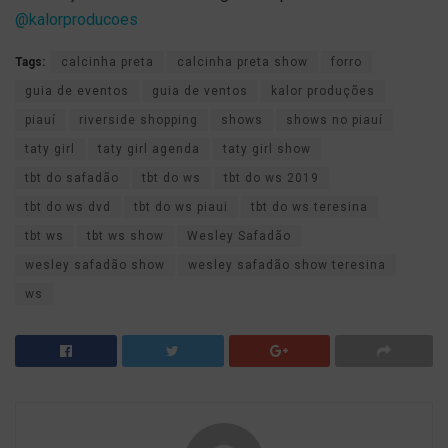
@kalorproducoes
Tags:
calcinha preta
calcinha preta show
forro
guia de eventos
guia de ventos
kalor produções
piauí
riverside shopping
shows
shows no piauí
taty girl
taty girl agenda
taty girl show
tbt do safadão
tbt do ws
tbt do ws 2019
tbt do ws dvd
tbt do ws piaui
tbt do ws teresina
tbt ws
tbt ws show
Wesley Safadão
wesley safadão show
wesley safadão show teresina
ws