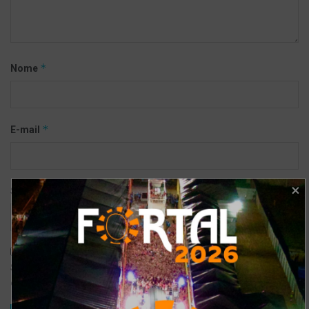
*
Nome
*
E-mail
Site
Salvar meus dados neste navegador para a próxima vez que eu
comentar.