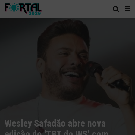
Wesley Safadão abre nova
edição do ‘TBT do WS’ com