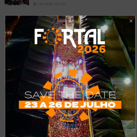
6 DE ABRIL DE 2020
Enquetes
Como está o meu site?
Bom
Excelente
Ruim
Pode ser melhorado
Sem comentários
Ver resultados
Arquivo de enquete