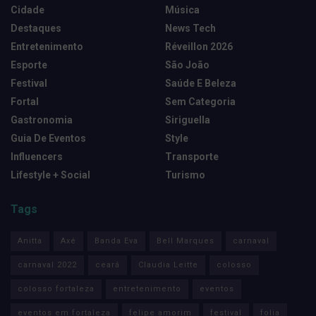
Cidade
Música
Destaques
News Tech
Entretenimento
Réveillon 2026
Esporte
São João
Festival
Saúde E Beleza
Fortal
Sem Categoria
Gastronomia
Siriguella
Guia De Eventos
Style
Influencers
Transporte
Lifestyle + Social
Turismo
Tags
Anitta
Axé
Banda Eva
Bell Marques
carnaval
carnaval 2022
ceará
Claudia Leitte
colosso
colosso fortaleza
entretenimento
eventos
eventos em fortaleza
felipe amorim
festival
folia