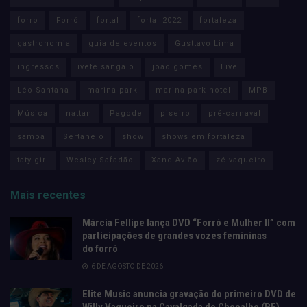
forro
Forró
fortal
fortal 2022
fortaleza
gastronomia
guia de eventos
Gusttavo Lima
ingressos
ivete sangalo
joão gomes
Live
Léo Santana
marina park
marina park hotel
MPB
Música
nattan
Pagode
piseiro
pré-carnaval
samba
Sertanejo
show
shows em fortaleza
taty girl
Wesley Safadão
Xand Avião
zé vaqueiro
Mais recentes
Márcia Fellipe lança DVD “Forró e Mulher II” com
participações de grandes vozes femininas
do forró
6 DE AGOSTO DE 2026
Elite Music anuncia gravação do primeiro DVD de
Willy Vaqueiro na Cavalgada do Chocalho (PE)