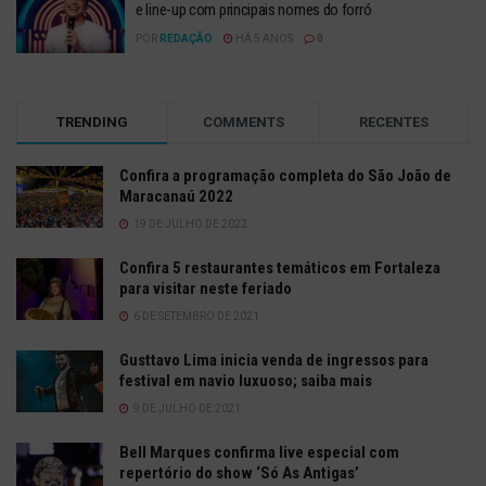
e line-up com principais nomes do forró
POR
REDAÇÃO
HÁ 5 ANOS
0
TRENDING
COMMENTS
RECENTES
Confira a programação completa do São João de
Maracanaú 2022
19 DE JULHO DE 2022
Confira 5 restaurantes temáticos em Fortaleza
para visitar neste feriado
6 DE SETEMBRO DE 2021
Gusttavo Lima inicia venda de ingressos para
festival em navio luxuoso; saiba mais
9 DE JULHO DE 2021
Bell Marques confirma live especial com
repertório do show ‘Só As Antigas’