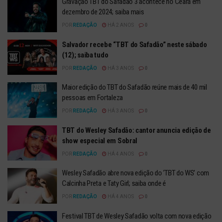
Gravação TBT do Safadão 3 acontece no Ceará em
dezembro de 2024; saiba mais
POR
REDAÇÃO
HÁ 2 ANOS
0
Salvador recebe “TBT do Safadão” neste sábado
(12); saiba tudo
POR
REDAÇÃO
HÁ 3 ANOS
0
Maior edição do TBT do Safadão reúne mais de 40 mil
pessoas em Fortaleza
POR
REDAÇÃO
HÁ 3 ANOS
0
TBT do Wesley Safadão: cantor anuncia edição de
show especial em Sobral
POR
REDAÇÃO
HÁ 4 ANOS
0
Wesley Safadão abre nova edição do ‘TBT do WS’ com
Calcinha Preta e Taty Girl; saiba onde é
POR
REDAÇÃO
HÁ 4 ANOS
0
Festival TBT de Wesley Safadão volta com nova edição