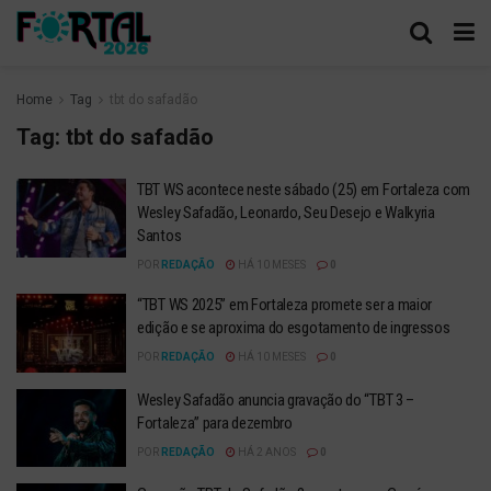
Home
Tag
tbt do safadão
Tag:
tbt do safadão
TBT WS acontece neste sábado (25) em Fortaleza com
Wesley Safadão, Leonardo, Seu Desejo e Walkyria
Santos
POR
REDAÇÃO
HÁ 10 MESES
0
“TBT WS 2025” em Fortaleza promete ser a maior
edição e se aproxima do esgotamento de ingressos
POR
REDAÇÃO
HÁ 10 MESES
0
Wesley Safadão anuncia gravação do “TBT 3 –
Fortaleza” para dezembro
POR
REDAÇÃO
HÁ 2 ANOS
0