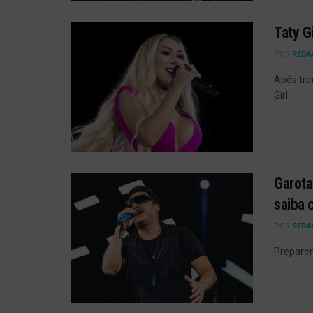
Taty G
POR
REDA
Após tre
Girl
Garota
saiba
POR
REDA
Preparem