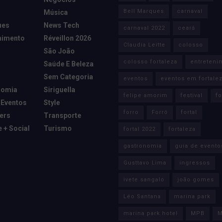
Bell Marques
carnaval
Música
ues
News Tech
carnaval 2022
ceará
nimento
Réveillon 2026
Claudia Leitte
colosso
São João
colosso fortaleza
entreteni
Saúde E Beleza
Sem Categoria
eventos
eventos em fortale
nomia
Siriguella
felipe amorim
festival
fo
 Eventos
Style
forro
Forró
fortal
cers
Transporte
e + Social
Turismo
fortal 2022
fortaleza
gastronomia
guia de evento
Gusttavo Lima
ingressos
ivete sangalo
joão gomes
Léo Santana
marina park
marina park hotel
MPB
M