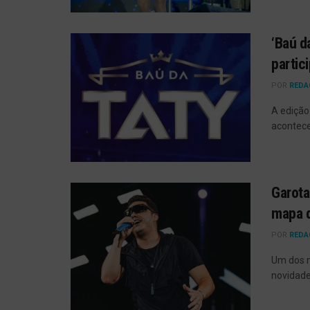
‘Baú d
partic
POR
REDA
A edição
acontece
Garota
mapa 
POR
REDA
Um dos m
novidade