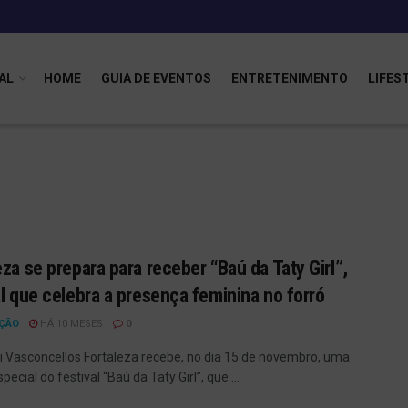
AL
HOME
GUIA DE EVENTOS
ENTRETENIMENTO
LIFES
eza se prepara para receber “Baú da Taty Girl”,
al que celebra a presença feminina no forró
ÇÃO
HÁ 10 MESES
0
ri Vasconcellos Fortaleza recebe, no dia 15 de novembro, uma
pecial do festival “Baú da Taty Girl”, que ...