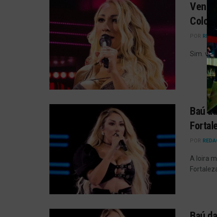
Venda 
Coloss
POR
REDA
Sim. vai 
Baú da
Fortal
POR
REDA
A loira 
Fortalez
Baú da