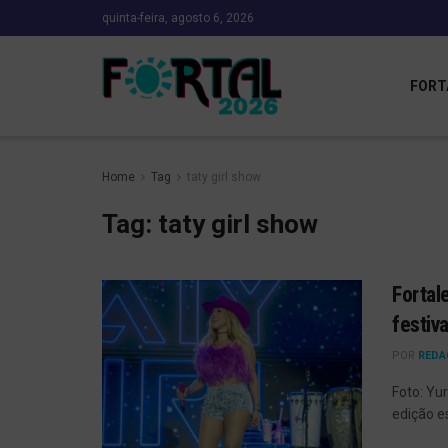
quinta-feira, agosto 6, 2026
FORT
Home
Tag
taty girl show
Tag:
taty girl show
Fortal
festiv
POR
REDA
Foto: Yu
edição es