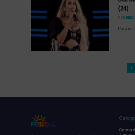
(24)
POR
REDA
Para cur
1
Catego
Camarot
Junino