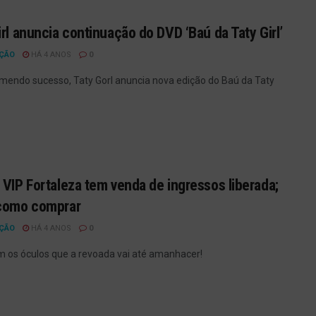
irl anuncia continuação do DVD ‘Baú da Taty Girl’
ÇÃO
HÁ 4 ANOS
0
mendo sucesso, Taty Gorl anuncia nova edição do Baú da Taty
 VIP Fortaleza tem venda de ingressos liberada;
 como comprar
ÇÃO
HÁ 4 ANOS
0
 os óculos que a revoada vai até amanhacer!