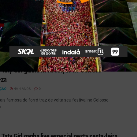
de ingressos abertas para show da Taty no
o; saiba onde comprar
ÇÃO
HÁ 4 ANOS
0
ter Taty Girl no Colosso!
 Taty Girl ganha nova edição no Colosso
eza
ÇÃO
HÁ 4 ANOS
0
mais famosa do forró traz de volta seu festival no Colosso
a
 Taty Girl ganha live especial nesta sexta-feira