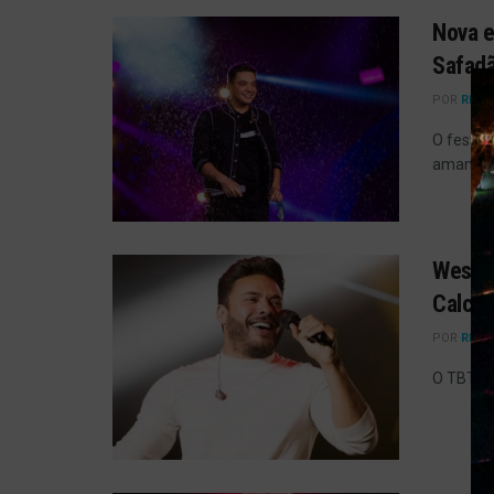
Nova e
Safadã
POR
REDA
O festiv
amanhec
Wesley
Calcin
POR
REDA
O TBT do