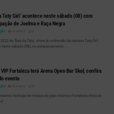
a Taty Girl’ acontece neste sábado (08) com
ipação de Joelma e Raça Negra
ÇÃO
HÁ 4 ANOS
0
 2022 do ‘Baú da Taty’, show já conhecido da cantora Taty Girl,
 neste sábado (08), no estacionamento ...
 VIP Fortaleza terá Arena Open Bar Skol; confira
do evento
ÇÃO
HÁ 4 ANOS
0
aiores festivais de música do país retorna a Fortaleza cheio de
s!