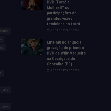
DVD “Forró e
Mulher II” com
participações de
grandes vozes
femininas do forró
6 DE AGOSTO DE 2026
mento
za
Elite Music anuncia
gravação do primeiro
lia
DVD de Willy Vaqueiro
na Cavalgada do
Chocalho (PE)
6 DE AGOSTO DE 2026
s
Live
úsica