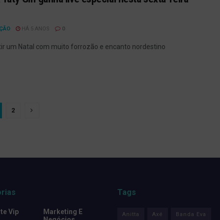
ÇÃO
HÁ 5 ANOS
0
tir um Natal com muito forrozão e encanto nordestino
2
rias
Tags
e Vip
Marketing E
Anitta
Axé
Banda Eva
Negócios