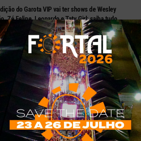
dição do Garota VIP vai ter shows de Wesley
o, Zé Felipe, Leonardo e Taty Girl; saiba tudo
ÇÃO
HÁ 4 ANOS
0
al promete uma edição histórica com muita música até o
er!
 Safadão abre nova edição do ‘TBT do WS’ com
ha Preta e Taty Girl; saiba onde é
ÇÃO
HÁ 4 ANOS
0
 WS retorna em 2022 com novos shows no nordeste!