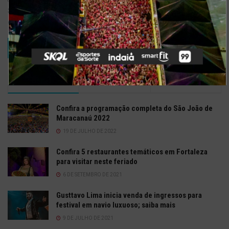
Salvar meus dados neste navegador para a próxima vez que eu
comentar.
TRENDING
COMMENTS
RECENTES
Confira a programação completa do São João de
Maracanaú 2022
19 DE JULHO DE 2022
Confira 5 restaurantes temáticos em Fortaleza
para visitar neste feriado
6 DE SETEMBRO DE 2021
Gusttavo Lima inicia venda de ingressos para
festival em navio luxuoso; saiba mais
9 DE JULHO DE 2021