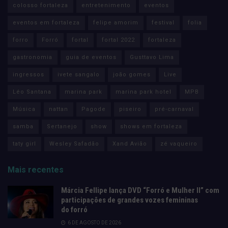
colosso fortaleza
entretenimento
eventos
eventos em fortaleza
felipe amorim
festival
folia
forro
Forró
fortal
fortal 2022
fortaleza
gastronomia
guia de eventos
Gusttavo Lima
ingressos
ivete sangalo
joão gomes
Live
Léo Santana
marina park
marina park hotel
MPB
Música
nattan
Pagode
piseiro
pré-carnaval
samba
Sertanejo
show
shows em fortaleza
taty girl
Wesley Safadão
Xand Avião
zé vaqueiro
Mais recentes
Márcia Fellipe lança DVD “Forró e Mulher II” com
participações de grandes vozes femininas
do forró
6 DE AGOSTO DE 2026