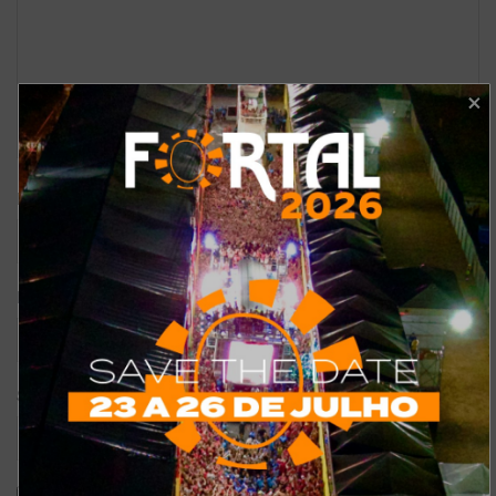
*
Nome
*
E-mail
Site