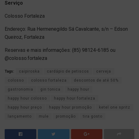
Serviço
Colosso Fortaleza
Endereço: Rua Hermenegildo Sá Cavalcante, s/n – Edson
Queiroz, Fortaleza
Reservas e mais informações: (85) 98124-6185 ou
@colosso.fortaleza
Tags:
caipiroska
cardápio de petiscos
cerveja
colosso
colosso fortaleza
descontos de até 50%
gastronomia
gin tonica
happy hour
happy hour colosso
happy hour fortaleza
happy hour preço
happy hour promoção
ketel one spritz
lançamento
mule
promoção
tira gosto