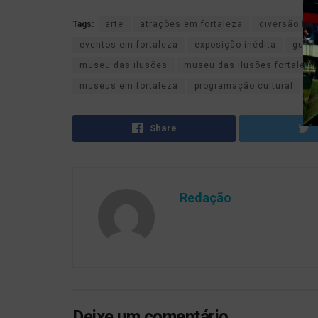
Tags:
arte
atrações em fortaleza
diversão fam
eventos em fortaleza
exposição inédita
guia 
museu das ilusões
museu das ilusões fortaleza
museus em fortaleza
programação cultural
p
Share
Redação
Deixe um comentário