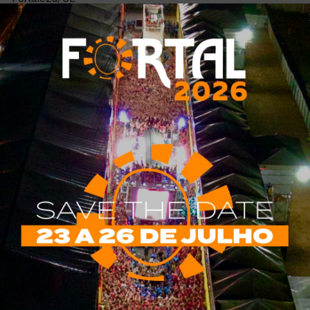
s 22h
, com entradas até às 21h.
radas até às 19h.
0 meia entrada.
ias com três pessoas ou mais:
– 3 pessoas – R$ 75,00
 pela Eventim:
www.eventim.com.br
contato@museudasilusoes.com.br