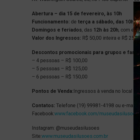
Abertura – dia 15 de fevereiro, às 10h
Funcionamento:
de
terça a sábado, das
10h à
Domingos e feriados
, das
12h às 20h
, com ent
Valor dos Ingressos:
R$ 50,00 inteira e R$ 25,0
Descontos promocionais para grupos e famíl
– 4 pessoas – R$ 100,00
– 5 pessoas – R$ 125,00
– 6 pessoas – R$ 150,00
Pontos de Venda:
Ingressos à venda no local ou
Contatos:
Telefone (19) 99981-4198 ou e-mail:
Facebook:
www.facebook.com/museudasilusoes
Instagram: @museudasilusoes
Site:
www.museudasilusoes.com.br