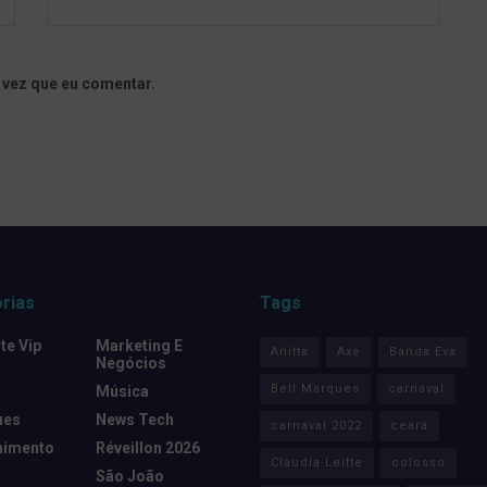
 vez que eu comentar.
rias
Tags
e Vip
Marketing E
Anitta
Axé
Banda Eva
Negócios
Bell Marques
carnaval
Música
ues
News Tech
carnaval 2022
ceará
nimento
Réveillon 2026
Claudia Leitte
colosso
São João