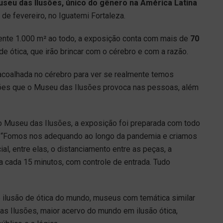
useu das Ilusões, único do gênero na América Latina
 de fevereiro, no Iguatemi Fortaleza.
nte 1.000 m² ao todo, a exposição conta com mais de
70
e ótica, que irão brincar com o cérebro e com a razão.
acoalhada no cérebro para ver se realmente temos
es que o Museu das Ilusões provoca nas pessoas, além
 Museu das Ilusões, a exposição foi preparada com todo
e. “Fomos nos adequando ao longo da pandemia e criamos
l, entre elas, o distanciamento entre as peças, a
 a cada 15 minutos, com controle de entrada. Tudo
e ilusão de ótica do mundo, museus com temática similar
s Ilusões, maior acervo do mundo em ilusão ótica,