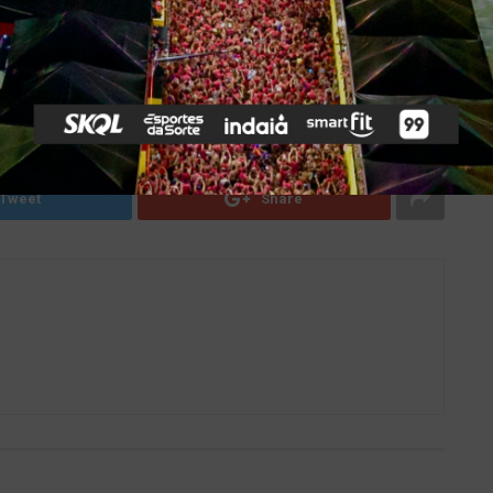
ilia
entretenimento
entretenimento em fortaleza
de eventos
ilusões de ótica
lógica
museu crianças
museu infantil
museu internacional
rogramação familia
surrealista
Tweet
Share