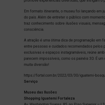
promove experiências divertidas, que intrigam o p
Em formato itinerante, o museu foi lançando em ju
do país. Além de entreter o público com momentos
traz conhecimento sobre ilusões visuais, mensag
consciência.
A atração é uma ótima dica de programação em fa
entre pessoas e cuidados recomendados pelos pr
exclusivas e espaços instagramáveis, reúne ambie
parecem impossíveis, como os painéis 3D. É um c
muita diversão!
https://fortal.com.br/2022/03/30/iguatemi-bosq
Serviço
Museu das Ilusões
Shopping Iguatemi Fortaleza
Av. Washington Soares, 85, no Piso Superior – L