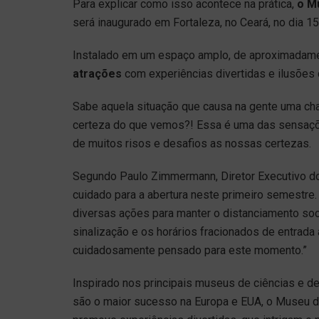
Para explicar como isso acontece na prática,
o M
será inaugurado em Fortaleza, no Ceará, no dia 15
Instalado em um espaço amplo, de aproximadame
atrações
com experiências divertidas e ilusões d
Sabe aquela situação que causa na gente uma ch
certeza do que vemos?! Essa é uma das sensaçõ
de muitos risos e desafios as nossas certezas.
Segundo Paulo Zimmermann, Diretor Executivo do
cuidado para a abertura neste primeiro semestr
diversas ações para manter o distanciamento socia
sinalização e os horários fracionados de entrada
cuidadosamente pensado para este momento.”
Inspirado nos principais museus de ciências e d
são o maior sucesso na Europa e EUA, o Museu da