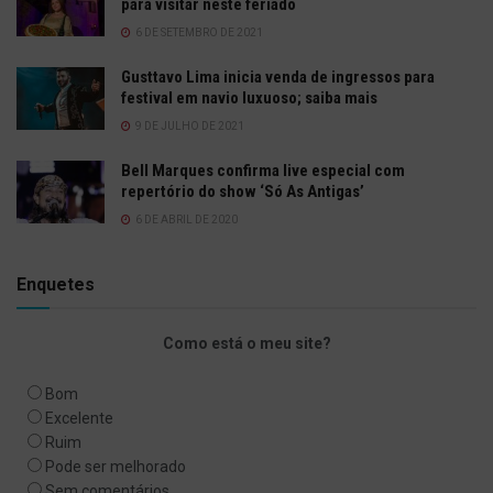
para visitar neste feriado
6 DE SETEMBRO DE 2021
Gusttavo Lima inicia venda de ingressos para
festival em navio luxuoso; saiba mais
9 DE JULHO DE 2021
Bell Marques confirma live especial com
repertório do show ‘Só As Antigas’
6 DE ABRIL DE 2020
Enquetes
Como está o meu site?
Bom
Excelente
Ruim
Pode ser melhorado
Sem comentários