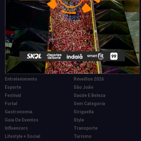
Categorias
Camarote Vip Junino
Marketing E Negócios
Cidade
Música
Destaques
News Tech
Entretenimento
Réveillon 2026
Esporte
São João
Festival
Saúde E Beleza
Fortal
Sem Categoria
Gastronomia
Siriguella
Guia De Eventos
Style
Influencers
Transporte
Lifestyle + Social
Turismo