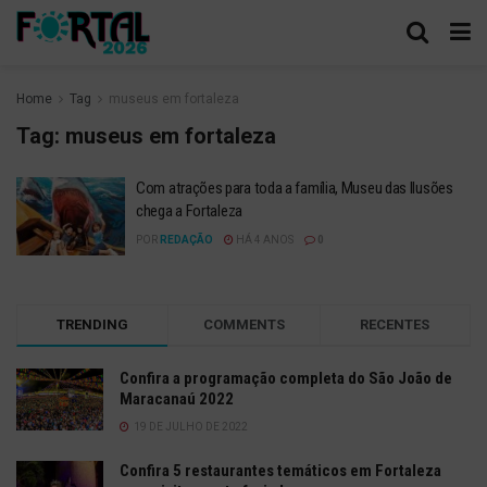
Home
Tag
museus em fortaleza
Tag:
museus em fortaleza
Com atrações para toda a família, Museu das Ilusões
chega a Fortaleza
POR
REDAÇÃO
HÁ 4 ANOS
0
TRENDING
COMMENTS
RECENTES
Confira a programação completa do São João de
Maracanaú 2022
19 DE JULHO DE 2022
Confira 5 restaurantes temáticos em Fortaleza