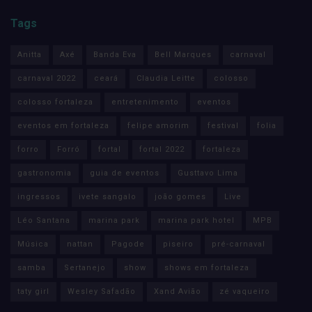
Tags
Anitta
Axé
Banda Eva
Bell Marques
carnaval
carnaval 2022
ceará
Claudia Leitte
colosso
colosso fortaleza
entretenimento
eventos
eventos em fortaleza
felipe amorim
festival
folia
forro
Forró
fortal
fortal 2022
fortaleza
gastronomia
guia de eventos
Gusttavo Lima
ingressos
ivete sangalo
joão gomes
Live
Léo Santana
marina park
marina park hotel
MPB
Música
nattan
Pagode
piseiro
pré-carnaval
samba
Sertanejo
show
shows em fortaleza
taty girl
Wesley Safadão
Xand Avião
zé vaqueiro