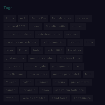
Tags
Anitta
Axé
Banda Eva
Bell Marques
carnaval
carnaval 2022
ceará
Claudia Leitte
colosso
colosso fortaleza
entretenimento
eventos
eventos em fortaleza
felipe amorim
festival
folia
forro
Forró
fortal
fortal 2022
fortaleza
gastronomia
guia de eventos
Gusttavo Lima
ingressos
ivete sangalo
joão gomes
Live
Léo Santana
marina park
marina park hotel
MPB
Música
nattan
Pagode
piseiro
pré-carnaval
samba
Sertanejo
show
shows em fortaleza
taty girl
Wesley Safadão
Xand Avião
zé vaqueiro