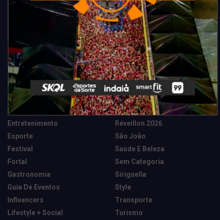
Categorias
Camarote Vip Junino
Marketing E Negócios
Cidade
Música
Destaques
News Tech
Entretenimento
Réveillon 2026
Esporte
São João
Festival
Saúde E Beleza
Fortal
Sem Categoria
Gastronomia
Siriguella
Guia De Eventos
Style
Influencers
Transporte
Lifestyle + Social
Turismo