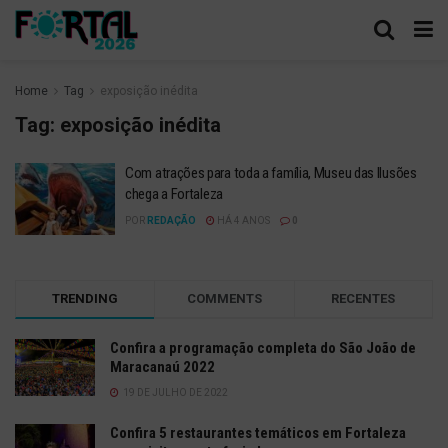
Home
Tag
exposição inédita
Tag:
exposição inédita
Com atrações para toda a família, Museu das Ilusões
chega a Fortaleza
POR
REDAÇÃO
HÁ 4 ANOS
0
TRENDING
COMMENTS
RECENTES
Confira a programação completa do São João de
Maracanaú 2022
19 DE JULHO DE 2022
Confira 5 restaurantes temáticos em Fortaleza