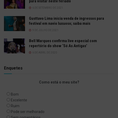
para visitar neste feriado
6 DE SETEMBRO DE 2021
Gusttavo Lima inicia venda de ingressos para
festival em navio luxuoso; saiba mais
9 DE JULHO DE 2021
Bell Marques confirma live especial com
repertório do show ‘Só As Antigas’
6 DE ABRIL DE 2020
Enquetes
Como está o meu site?
Bom
Excelente
Ruim
Pode ser melhorado
Sem comentários