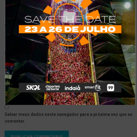
*
Nome
*
E-mail
Site
Salvar meus dados neste navegador para a próxima vez que eu
comentar.