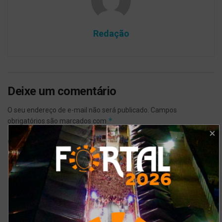
Redação
Deixe um comentário
O seu endereço de e-mail não será publicado.
Campos
*
obrigatórios são marcados com
*
Comentário