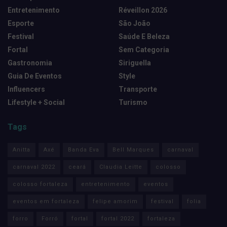
Entretenimento
Réveillon 2026
Esporte
São João
Festival
Saúde E Beleza
Fortal
Sem Categoria
Gastronomia
Siriguella
Guia De Eventos
Style
Influencers
Transporte
Lifestyle + Social
Turismo
Tags
Anitta
Axé
Banda Eva
Bell Marques
carnaval
carnaval 2022
ceará
Claudia Leitte
colosso
colosso fortaleza
entretenimento
eventos
eventos em fortaleza
felipe amorim
festival
folia
forro
Forró
fortal
fortal 2022
fortaleza