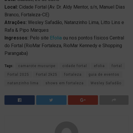
Local:
Cidade Fortal (Av. Dr. Aldy Mentor, s/n, Manuel Dias
Branco, Fortaleza-CE)
Atrações:
Wesley Safadão, Natanzinho Lima, Litto Lins e
Rafa & Pipo Marques
Ingressos:
Pelo site
Efolia
ou nos pontos físicos Central
do Fortal (RioMar Fortaleza, RioMar Kennedy e Shopping
Parangaba)
Tags:
camarote mucuripe
cidade fortal
efolia
fortal
Fortal 2025
Fortal 2k25
fortaleza
guia de eventos
natanzinho lima
shows em fortaleza
Wesley Safadão