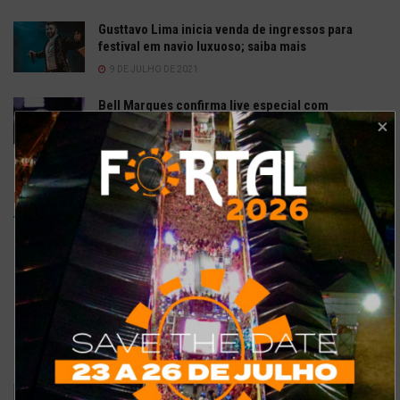
Gusttavo Lima inicia venda de ingressos para
festival em navio luxuoso; saiba mais
9 DE JULHO DE 2021
Bell Marques confirma live especial com
repertório do show ‘Só As Antigas’
6 DE ABRIL DE 2020
Enquetes
Como está o meu site?
Bom
Excelente
Ruim
Pode ser melhorado
Sem comentários