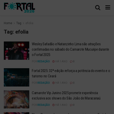
Home
Tag
efolia
Tag:
efolia
Wesley Safadão e Natanzinho Lima são atrações
confirmadas no sábado do Camarote Mucuripe durante
o Fortal 2025
POR
REDAÇÃO
HÁ 1 ANO
0
Fortal 2025: 32ª edição reforça a potência do evento e o
turismo no Ceará
POR
REDAÇÃO
HÁ 1 ANO
0
Camarote Vip Junino 2025 promete experiência
exclusiva aos shows do São João de Maracanaú
POR
REDAÇÃO
HÁ 1 ANO
0