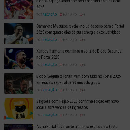
Bloco Bagunça lança combos especiais para o Fortal
2025
POR
REDAÇÃO
HÁ 1 ANO
0
Camarote Mucuripe revela line-up de peso para o Fortal
2025 com quatro dias de pura energia e exclusividade
POR
REDAÇÃO
HÁ 1 ANO
0
Xanddy Harmonia comanda a volta do Bloco Bagunça
no Fortal 2025
POR
REDAÇÃO
HÁ 1 ANO
0
Bloco “Segura o Tchan” vem com tudo no Fortal 2025
em edição especial de 30 anos do grupo
POR
REDAÇÃO
HÁ 1 ANO
0
Sirigüella com Feijão 2025 confirma edição em novo
local e abre vendas de ingressos
POR
REDAÇÃO
HÁ 1 ANO
0
Arena Fortal 2025: onde a energia explode e a festa