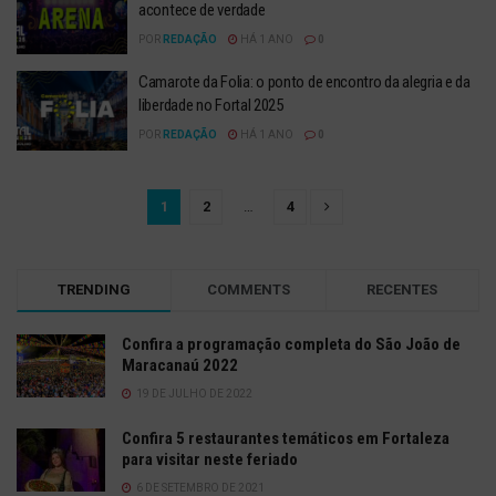
acontece de verdade
POR
REDAÇÃO
HÁ 1 ANO
0
Camarote da Folia: o ponto de encontro da alegria e da
liberdade no Fortal 2025
POR
REDAÇÃO
HÁ 1 ANO
0
1
2
…
4
TRENDING
COMMENTS
RECENTES
Confira a programação completa do São João de
Maracanaú 2022
19 DE JULHO DE 2022
Confira 5 restaurantes temáticos em Fortaleza
para visitar neste feriado
6 DE SETEMBRO DE 2021