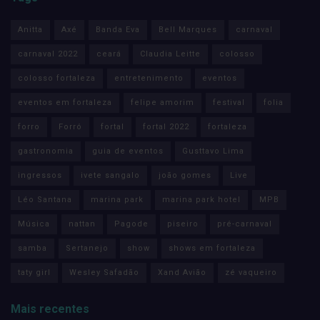
Anitta
Axé
Banda Eva
Bell Marques
carnaval
carnaval 2022
ceará
Claudia Leitte
colosso
colosso fortaleza
entretenimento
eventos
eventos em fortaleza
felipe amorim
festival
folia
forro
Forró
fortal
fortal 2022
fortaleza
gastronomia
guia de eventos
Gusttavo Lima
ingressos
ivete sangalo
joão gomes
Live
Léo Santana
marina park
marina park hotel
MPB
Música
nattan
Pagode
piseiro
pré-carnaval
samba
Sertanejo
show
shows em fortaleza
taty girl
Wesley Safadão
Xand Avião
zé vaqueiro
Mais recentes