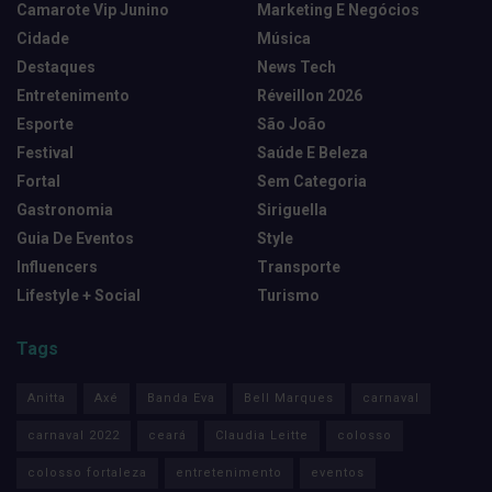
Camarote Vip Junino
Marketing E Negócios
Cidade
Música
Destaques
News Tech
Entretenimento
Réveillon 2026
Esporte
São João
Festival
Saúde E Beleza
Fortal
Sem Categoria
Gastronomia
Siriguella
Guia De Eventos
Style
Influencers
Transporte
Lifestyle + Social
Turismo
Tags
Anitta
Axé
Banda Eva
Bell Marques
carnaval
carnaval 2022
ceará
Claudia Leitte
colosso
colosso fortaleza
entretenimento
eventos