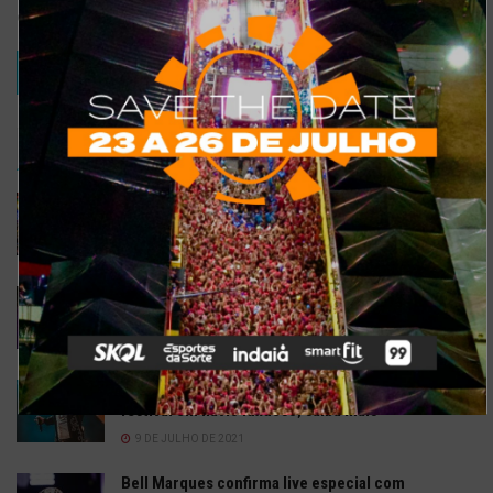
comentar.
TRENDING
COMMENTS
RECENTES
Confira a programação completa do São João de
Maracanaú 2022
19 DE JULHO DE 2022
Confira 5 restaurantes temáticos em Fortaleza
para visitar neste feriado
6 DE SETEMBRO DE 2021
Gusttavo Lima inicia venda de ingressos para
festival em navio luxuoso; saiba mais
9 DE JULHO DE 2021
Bell Marques confirma live especial com