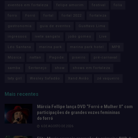
eventos em fortaleza
felipe amorim
festival
folia
forro
Forró
fortal
fortal 2022
fortaleza
gastronomia
guia de eventos
Gusttavo Lima
ingressos
ivete sangalo
joão gomes
Live
Léo Santana
marina park
marina park hotel
MPB
Música
nattan
Pagode
piseiro
pré-carnaval
samba
Sertanejo
show
shows em fortaleza
taty girl
Wesley Safadão
Xand Avião
zé vaqueiro
Mais recentes
Márcia Fellipe lança DVD “Forró e Mulher II” com
participações de grandes vozes femininas
do forró
6 DE AGOSTO DE 2026