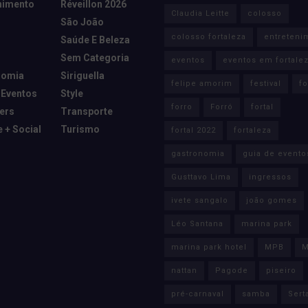
nimento
Réveillon 2026
Claudia Leitte
colosso
São João
colosso fortaleza
entreteni
Saúde E Beleza
Sem Categoria
eventos
eventos em fortale
nomia
Siriguella
felipe amorim
festival
fo
 Eventos
Style
forro
Forró
fortal
cers
Transporte
e + Social
Turismo
fortal 2022
fortaleza
gastronomia
guia de evento
Gusttavo Lima
ingressos
ivete sangalo
joão gomes
Léo Santana
marina park
marina park hotel
MPB
M
nattan
Pagode
piseiro
pré-carnaval
samba
Sert