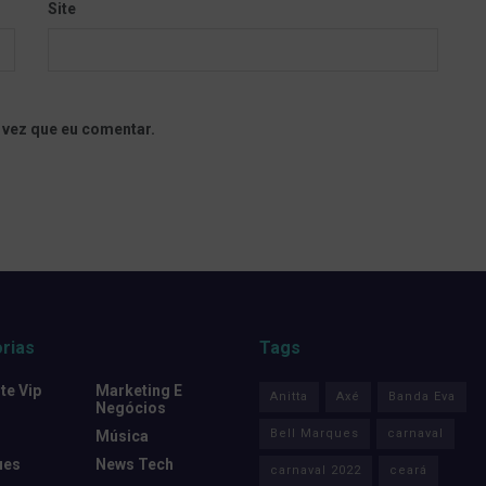
Site
 vez que eu comentar.
rias
Tags
e Vip
Marketing E
Anitta
Axé
Banda Eva
Negócios
Bell Marques
carnaval
Música
ues
News Tech
carnaval 2022
ceará