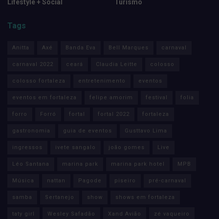
Lifestyle + Social
Turismo
Tags
Anitta
Axé
Banda Eva
Bell Marques
carnaval
carnaval 2022
ceará
Claudia Leitte
colosso
colosso fortaleza
entretenimento
eventos
eventos em fortaleza
felipe amorim
festival
folia
forro
Forró
fortal
fortal 2022
fortaleza
gastronomia
guia de eventos
Gusttavo Lima
ingressos
ivete sangalo
joão gomes
Live
Léo Santana
marina park
marina park hotel
MPB
Música
nattan
Pagode
piseiro
pré-carnaval
samba
Sertanejo
show
shows em fortaleza
taty girl
Wesley Safadão
Xand Avião
zé vaqueiro