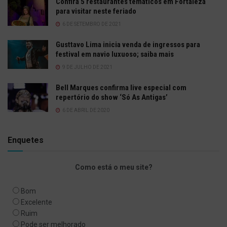
Confira 5 restaurantes temáticos em Fortaleza
para visitar neste feriado
6 DE SETEMBRO DE 2021
Gusttavo Lima inicia venda de ingressos para
festival em navio luxuoso; saiba mais
9 DE JULHO DE 2021
Bell Marques confirma live especial com
repertório do show ‘Só As Antigas’
6 DE ABRIL DE 2020
Enquetes
Como está o meu site?
Bom
Excelente
Ruim
Pode ser melhorado