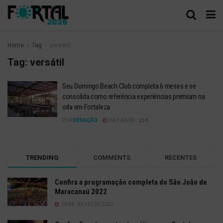
Home
Tag
versátil
Tag:
versátil
Seu Domingo Beach Club completa 6 meses e se
consolida como referência experiências premium na
orla em Fortaleza
POR
REDAÇÃO
HÁ 3 ANOS
0
TRENDING
COMMENTS
RECENTES
Confira a programação completa do São João de
Maracanaú 2022
19 DE JULHO DE 2022