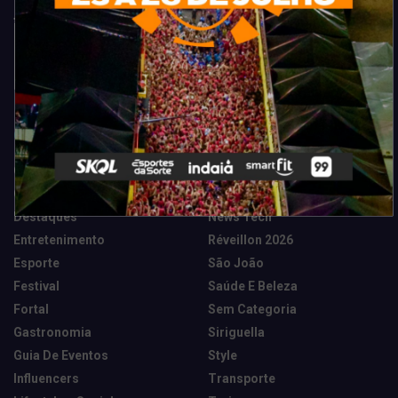
Categorias
Camarote Vip Junino
Marketing E Negócios
Cidade
Música
Destaques
News Tech
Entretenimento
Réveillon 2026
Esporte
São João
Festival
Saúde E Beleza
Fortal
Sem Categoria
Gastronomia
Siriguella
Guia De Eventos
Style
Influencers
Transporte