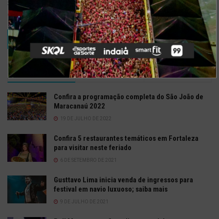
Salvar meus dados neste navegador para a próxima vez que eu
comentar.
TRENDING
COMMENTS
RECENTES
Confira a programação completa do São João de
Maracanaú 2022
19 DE JULHO DE 2022
Confira 5 restaurantes temáticos em Fortaleza
para visitar neste feriado
6 DE SETEMBRO DE 2021
Gusttavo Lima inicia venda de ingressos para
festival em navio luxuoso; saiba mais
9 DE JULHO DE 2021