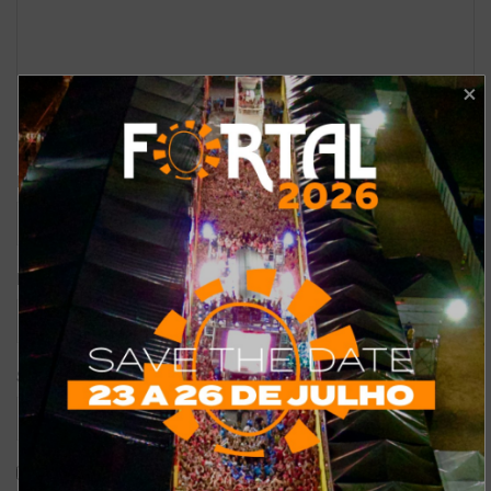
*
Nome
*
E-mail
Site