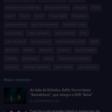
eventos em fortaleza
felipe amorim
festival
folia
forro
Forró
fortal
fortal 2022
fortaleza
gastronomia
guia de eventos
Gusttavo Lima
ingressos
ivete sangalo
joão gomes
Live
Léo Santana
marina park
marina park hotel
MPB
Música
nattan
Pagode
piseiro
pré-carnaval
samba
Sertanejo
show
shows em fortaleza
taty girl
Wesley Safadão
Xand Avião
zé vaqueiro
Mais recentes
Ao lado de Dilsinho, Raffa Torres lança
“Autodefesa”, que integra o DVD “Alma”
5 DE AGOSTO DE 2026
Com foco em grandes labels e gravações de