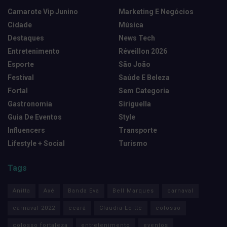
Camarote Vip Junino
Marketing E Negócios
Cidade
Música
Destaques
News Tech
Entretenimento
Réveillon 2026
Esporte
São João
Festival
Saúde E Beleza
Fortal
Sem Categoria
Gastronomia
Siriguella
Guia De Eventos
Style
Influencers
Transporte
Lifestyle + Social
Turismo
Tags
Anitta
Axé
Banda Eva
Bell Marques
carnaval
carnaval 2022
ceará
Claudia Leitte
colosso
colosso fortaleza
entretenimento
eventos