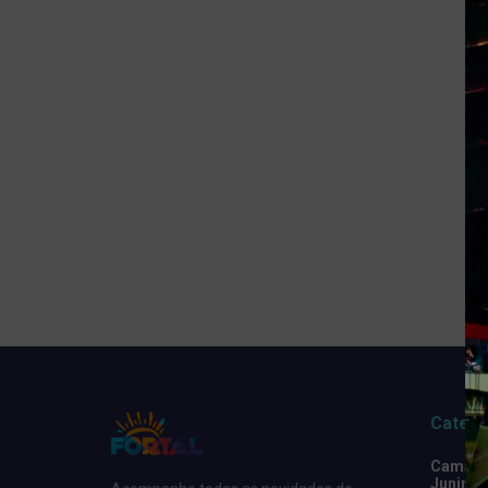
Catego
Camarot
Junino