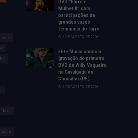
DVD “Forró e
Mulher II” com
participações de
grandes vozes
femininas do forró
6 DE AGOSTO DE 2026
mento
za
Elite Music anuncia
gravação do primeiro
lia
DVD de Willy Vaqueiro
na Cavalgada do
Chocalho (PE)
6 DE AGOSTO DE 2026
s
Live
úsica