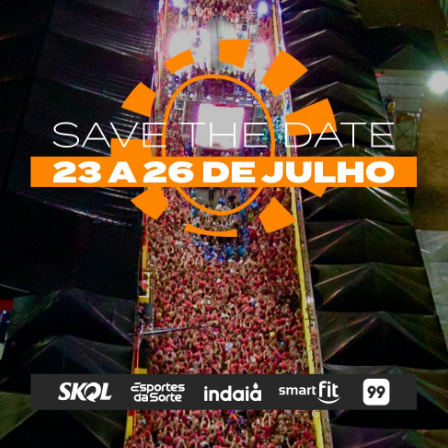
rias
Tags
e Vip
Marketing E
Anitta
Axé
Banda Eva
Negócios