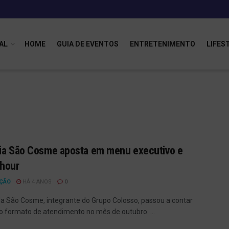
AL
HOME
GUIA DE EVENTOS
ENTRETENIMENTO
LIFES
ia São Cosme aposta em menu executivo e
 hour
ÇÃO
HÁ 4 ANOS
0
ia São Cosme, integrante do Grupo Colosso, passou a contar
 formato de atendimento no mês de outubro. ...