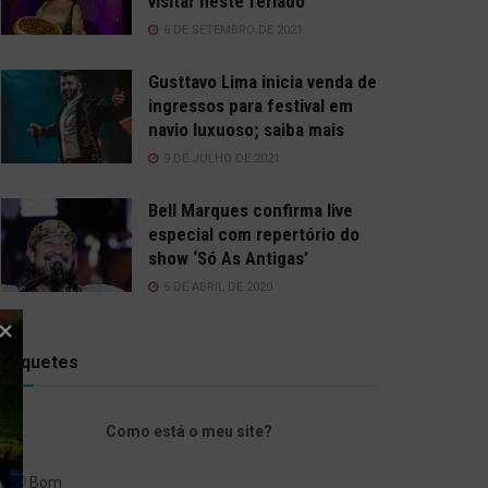
visitar neste feriado
6 DE SETEMBRO DE 2021
Gusttavo Lima inicia venda de
ingressos para festival em
navio luxuoso; saiba mais
9 DE JULHO DE 2021
Bell Marques confirma live
especial com repertório do
show ‘Só As Antigas’
6 DE ABRIL DE 2020
Enquetes
Como está o meu site?
Bom