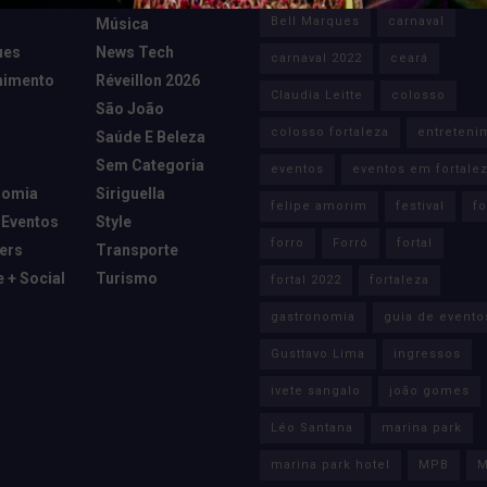
Bell Marques
carnaval
Música
ues
News Tech
carnaval 2022
ceará
nimento
Réveillon 2026
Claudia Leitte
colosso
São João
colosso fortaleza
entreteni
Saúde E Beleza
Sem Categoria
eventos
eventos em fortale
nomia
Siriguella
felipe amorim
festival
fo
 Eventos
Style
forro
Forró
fortal
cers
Transporte
e + Social
Turismo
fortal 2022
fortaleza
gastronomia
guia de evento
Gusttavo Lima
ingressos
ivete sangalo
joão gomes
Léo Santana
marina park
marina park hotel
MPB
M