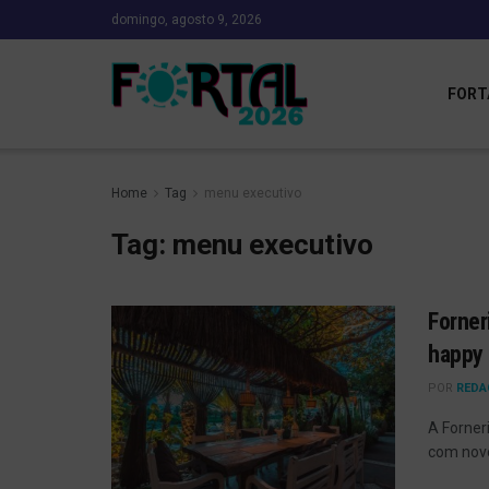
domingo, agosto 9, 2026
FORT
Home
Tag
menu executivo
Tag:
menu executivo
Forner
happy
POR
REDA
A Forner
com novo