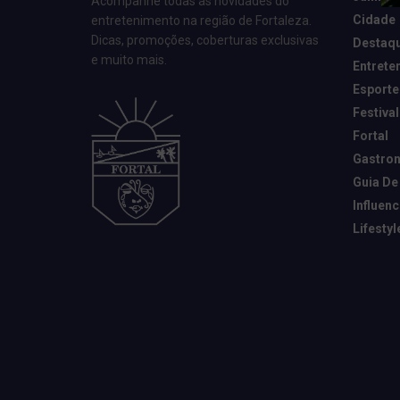
Acompanhe todas as novidades do
Cidade
entretenimento na região de Fortaleza.
Dicas, promoções, coberturas exclusivas
Destaq
e muito mais.
Entrete
Esporte
Festival
Fortal
Gastro
Guia De
Influen
Lifestyl