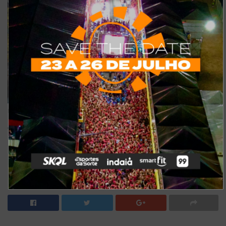
Foto: Divulgação
Tags:
camarão
cardápio
colosso
colosso fortaleza
guia de eventos
happy hour
menu executivo
restaurantes fortaleza
risoto
shows em fortaleza
sobremesas