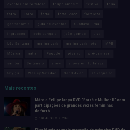
eventos em fortaleza
felipe amorim
festival
folia
forro
Forró
fortal
fortal 2022
fortaleza
gastronomia
guia de eventos
Gusttavo Lima
ingressos
ivete sangalo
joão gomes
Live
Léo Santana
marina park
marina park hotel
MPB
Música
nattan
Pagode
piseiro
pré-carnaval
samba
Sertanejo
show
shows em fortaleza
taty girl
Wesley Safadão
Xand Avião
zé vaqueiro
Mais recentes
Márcia Fellipe lança DVD “Forró e Mulher II” com
participações de grandes vozes femininas
do forró
6 DE AGOSTO DE 2026