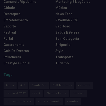
Camarote Vip Junino
Marketing E Negócios
Cidade
Música
Destaques
News Tech
Entretenimento
Réveillon 2026
Esporte
São João
Festival
Saúde E Beleza
Fortal
Sem Categoria
Gastronomia
Siriguella
Guia De Eventos
Style
Influencers
Transporte
Lifestyle + Social
Turismo
Tags
Anitta
Axé
Banda Eva
Bell Marques
carnaval
carnaval 2022
ceará
Claudia Leitte
colosso
colosso fortaleza
entretenimento
eventos