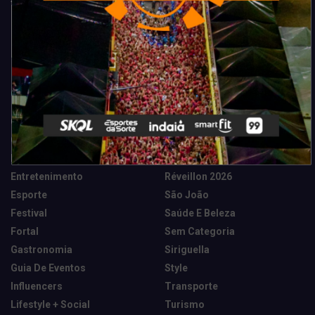
Categorias
Camarote Vip Junino
Marketing E Negócios
Cidade
Música
Destaques
News Tech
Entretenimento
Réveillon 2026
Esporte
São João
Festival
Saúde E Beleza
Fortal
Sem Categoria
Gastronomia
Siriguella
Guia De Eventos
Style
Influencers
Transporte
Lifestyle + Social
Turismo