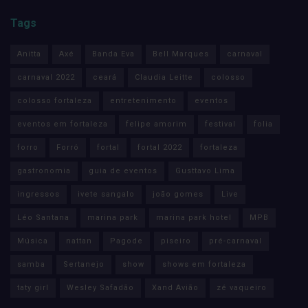
Tags
Anitta
Axé
Banda Eva
Bell Marques
carnaval
carnaval 2022
ceará
Claudia Leitte
colosso
colosso fortaleza
entretenimento
eventos
eventos em fortaleza
felipe amorim
festival
folia
forro
Forró
fortal
fortal 2022
fortaleza
gastronomia
guia de eventos
Gusttavo Lima
ingressos
ivete sangalo
joão gomes
Live
Léo Santana
marina park
marina park hotel
MPB
Música
nattan
Pagode
piseiro
pré-carnaval
samba
Sertanejo
show
shows em fortaleza
taty girl
Wesley Safadão
Xand Avião
zé vaqueiro