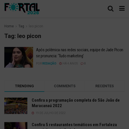
Home
Tag
leo picon
Tag:
leo picon
Após polêmica nas redes sociais, equipe de Jade Picon
se pronuncia: ‘Tudo marketing’
POR
REDAÇÃO
HÁ 4 ANOS
0
TRENDING
COMMENTS
RECENTES
Confira a programação completa do São João de
Maracanaú 2022
19 DE JULHO DE 2022
Confira 5 restaurantes temáticos em Fortaleza