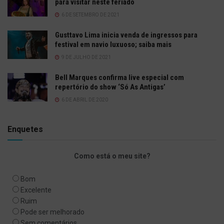
para visitar neste feriado
6 DE SETEMBRO DE 2021
Gusttavo Lima inicia venda de ingressos para
festival em navio luxuoso; saiba mais
9 DE JULHO DE 2021
Bell Marques confirma live especial com
repertório do show ‘Só As Antigas’
6 DE ABRIL DE 2020
Enquetes
Como está o meu site?
Bom
Excelente
Ruim
Pode ser melhorado
Sem comentários