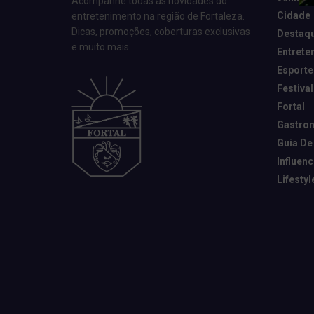
Acompanhe todas as novidades do
Cidade
entretenimento na região de Fortaleza.
Dicas, promoções, coberturas exclusivas
Destaq
e muito mais.
Entrete
Esporte
Festival
Fortal
Gastro
Guia De
Influen
Lifestyl