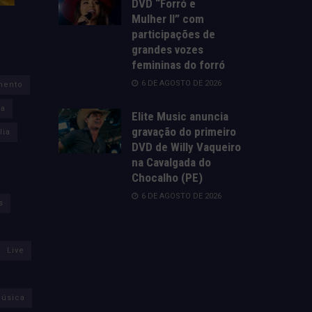
DVD “Forró e
Mulher II” com
participações de
grandes vozes
femininas do forró
6 DE AGOSTO DE 2026
mento
za
Elite Music anuncia
gravação do primeiro
lia
DVD de Willy Vaqueiro
na Cavalgada do
Chocalho (PE)
6 DE AGOSTO DE 2026
s
Live
úsica