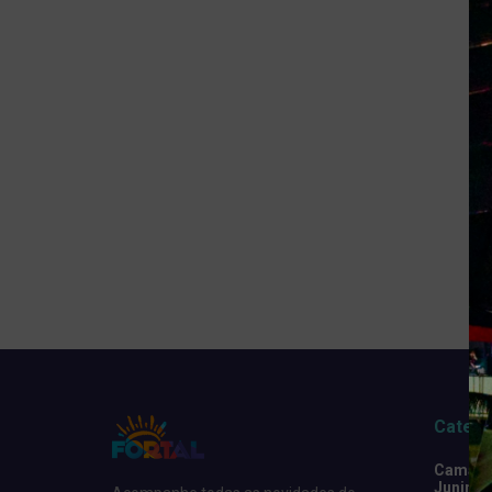
Catego
Camarot
Junino