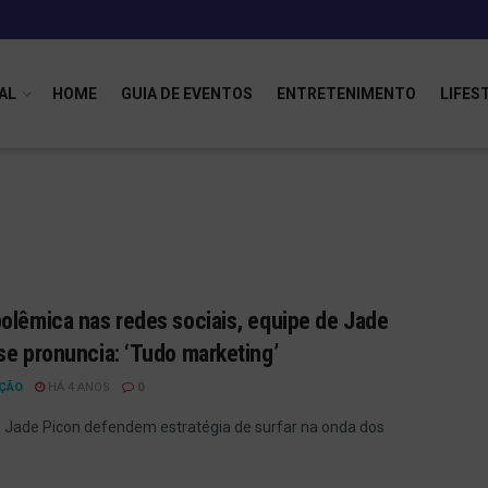
AL
HOME
GUIA DE EVENTOS
ENTRETENIMENTO
LIFES
olêmica nas redes sociais, equipe de Jade
se pronuncia: ‘Tudo marketing’
ÇÃO
HÁ 4 ANOS
0
Jade Picon defendem estratégia de surfar na onda dos