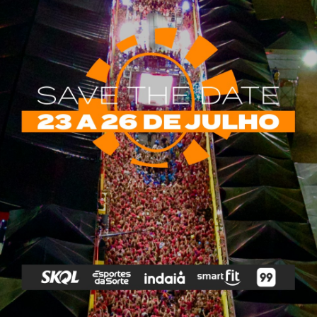
rias
Tags
e Vip
Marketing E
Anitta
Axé
Banda Eva
Negócios