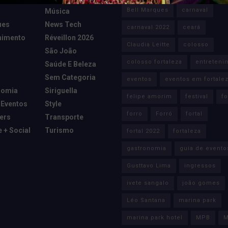
Bell Marques
carnaval
Música
ues
News Tech
carnaval 2022
ceará
nimento
Réveillon 2026
Claudia Leitte
colosso
São João
colosso fortaleza
entreteni
Saúde E Beleza
Sem Categoria
eventos
eventos em fortale
nomia
Siriguella
felipe amorim
festival
fo
 Eventos
Style
forro
Forró
fortal
cers
Transporte
e + Social
Turismo
fortal 2022
fortaleza
gastronomia
guia de evento
Gusttavo Lima
ingressos
ivete sangalo
joão gomes
Léo Santana
marina park
marina park hotel
MPB
M