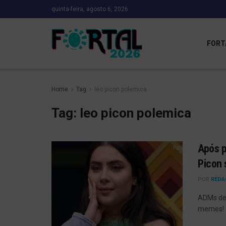
quinta-feira, agosto 6, 2026
FORT
Home
Tag
leo picon polemica
Tag:
leo picon polemica
Após p
Picon 
POR
REDA
ADMs de 
memes!