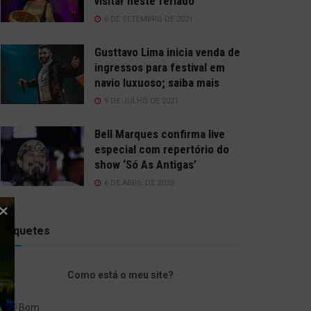
visitar neste feriado
6 DE SETEMBRO DE 2021
Gusttavo Lima inicia venda de
ingressos para festival em
navio luxuoso; saiba mais
9 DE JULHO DE 2021
Bell Marques confirma live
especial com repertório do
show ‘Só As Antigas’
6 DE ABRIL DE 2020
Enquetes
Como está o meu site?
Bom