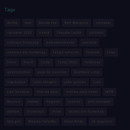
Tags
Anitta
Axé
Banda Eva
Bell Marques
carnaval
carnaval 2022
ceará
Claudia Leitte
colosso
colosso fortaleza
entretenimento
eventos
eventos em fortaleza
felipe amorim
festival
folia
forro
Forró
fortal
fortal 2022
fortaleza
gastronomia
guia de eventos
Gusttavo Lima
ingressos
ivete sangalo
joão gomes
Live
Léo Santana
marina park
marina park hotel
MPB
Música
nattan
Pagode
piseiro
pré-carnaval
samba
Sertanejo
show
shows em fortaleza
taty girl
Wesley Safadão
Xand Avião
zé vaqueiro