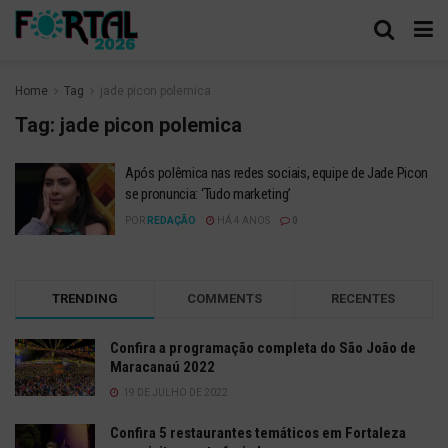
Home
Tag
jade picon polemica
Tag:
jade picon polemica
Após polêmica nas redes sociais, equipe de Jade Picon
se pronuncia: ‘Tudo marketing’
POR
REDAÇÃO
HÁ 4 ANOS
0
TRENDING
COMMENTS
RECENTES
Confira a programação completa do São João de
Maracanaú 2022
19 DE JULHO DE 2022
Confira 5 restaurantes temáticos em Fortaleza