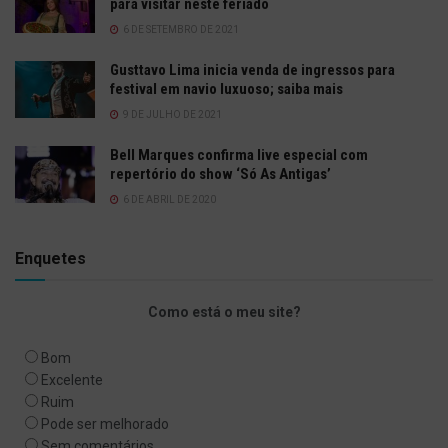
para visitar neste feriado
6 DE SETEMBRO DE 2021
Gusttavo Lima inicia venda de ingressos para
festival em navio luxuoso; saiba mais
9 DE JULHO DE 2021
Bell Marques confirma live especial com
repertório do show ‘Só As Antigas’
6 DE ABRIL DE 2020
Enquetes
Como está o meu site?
Bom
Excelente
Ruim
Pode ser melhorado
Sem comentários