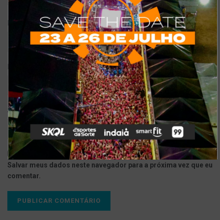
*
Nome
*
E-mail
Site
Salvar meus dados neste navegador para a próxima vez que eu
comentar.