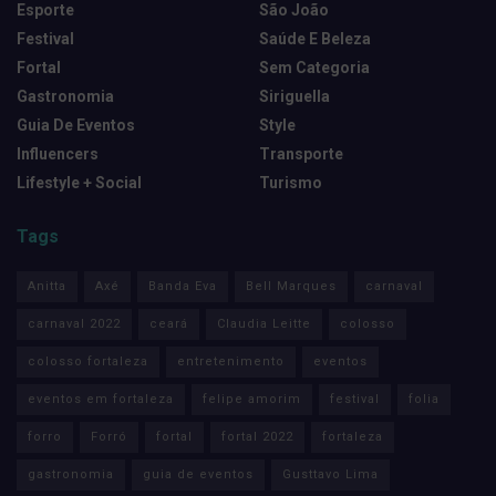
Esporte
São João
Festival
Saúde E Beleza
Fortal
Sem Categoria
Gastronomia
Siriguella
Guia De Eventos
Style
Influencers
Transporte
Lifestyle + Social
Turismo
Tags
Anitta
Axé
Banda Eva
Bell Marques
carnaval
carnaval 2022
ceará
Claudia Leitte
colosso
colosso fortaleza
entretenimento
eventos
eventos em fortaleza
felipe amorim
festival
folia
forro
Forró
fortal
fortal 2022
fortaleza
gastronomia
guia de eventos
Gusttavo Lima