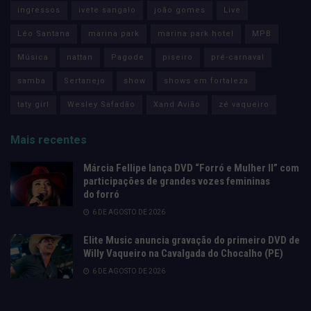
ingressos
ivete sangalo
joão gomes
Live
Léo Santana
marina park
marina park hotel
MPB
Música
nattan
Pagode
piseiro
pré-carnaval
samba
Sertanejo
show
shows em fortaleza
taty girl
Wesley Safadão
Xand Avião
zé vaqueiro
Mais recentes
Márcia Fellipe lança DVD “Forró e Mulher II” com
participações de grandes vozes femininas
do forró
6 DE AGOSTO DE 2026
Elite Music anuncia gravação do primeiro DVD de
Willy Vaqueiro na Cavalgada do Chocalho (PE)
6 DE AGOSTO DE 2026