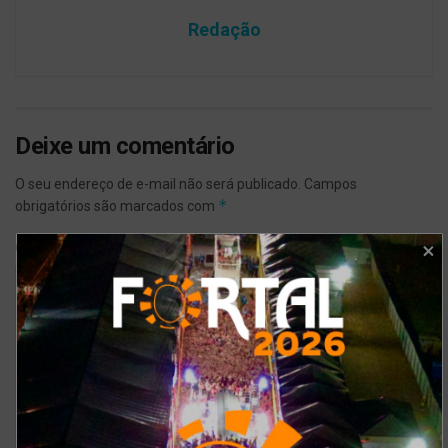
Redação
Deixe um comentário
O seu endereço de e-mail não será publicado.
Campos
*
obrigatórios são marcados com
*
Comentário