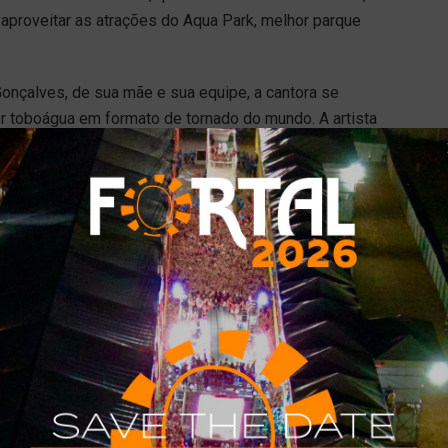
 aproveitar as atrações do Aqua Park, melhor parque
onçalves, de sua mãe e sua equipe, a cantora se
r toboágua em formato de tornado do mundo. A artista
ia”, inaugurada neste ano e que traz uma versão mais
s nas redes sociais da cantora e da turma que rendem
asileira que se tornou um dos maiores nomes da música
amente expandiu seu repertório para o pop, R&B e pagode,
de seu talento musical, é conhecida por sua
Ludmilla Beach Park
ludmilla numanice
numanice
Tweet
Share