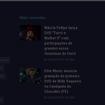
Mais recentes
Márcia Fellipe lança
DVD “Forró e
Mulher II” com
participações de
grandes vozes
femininas do forró
6 DE AGOSTO DE 2026
mento
za
Elite Music anuncia
gravação do primeiro
lia
DVD de Willy Vaqueiro
na Cavalgada do
Chocalho (PE)
6 DE AGOSTO DE 2026
s