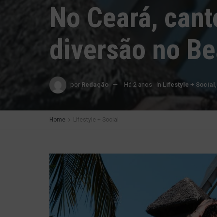
No Ceará, cant
diversão no B
por
Redação
Há 2 anos
in
Lifestyle + Social
Home
Lifestyle + Social