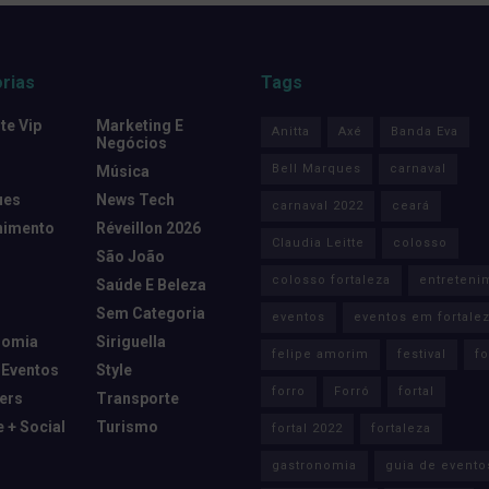
rias
Tags
e Vip
Marketing E
Anitta
Axé
Banda Eva
Negócios
Bell Marques
carnaval
Música
ues
News Tech
carnaval 2022
ceará
nimento
Réveillon 2026
Claudia Leitte
colosso
São João
colosso fortaleza
entreteni
Saúde E Beleza
Sem Categoria
eventos
eventos em fortale
nomia
Siriguella
felipe amorim
festival
fo
 Eventos
Style
forro
Forró
fortal
cers
Transporte
e + Social
Turismo
fortal 2022
fortaleza
gastronomia
guia de evento