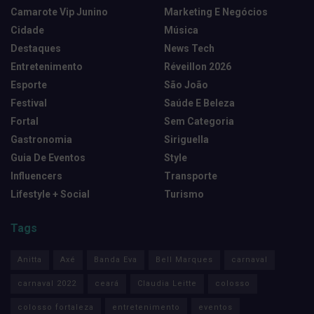
Camarote Vip Junino
Marketing E Negócios
Cidade
Música
Destaques
News Tech
Entretenimento
Réveillon 2026
Esporte
São João
Festival
Saúde E Beleza
Fortal
Sem Categoria
Gastronomia
Siriguella
Guia De Eventos
Style
Influencers
Transporte
Lifestyle + Social
Turismo
Tags
Anitta
Axé
Banda Eva
Bell Marques
carnaval
carnaval 2022
ceará
Claudia Leitte
colosso
colosso fortaleza
entretenimento
eventos