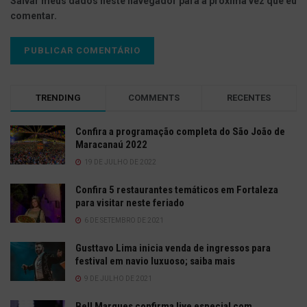
Salvar meus dados neste navegador para a próxima vez que eu
comentar.
TRENDING
COMMENTS
RECENTES
Confira a programação completa do São João de
Maracanaú 2022
19 DE JULHO DE 2022
Confira 5 restaurantes temáticos em Fortaleza
para visitar neste feriado
6 DE SETEMBRO DE 2021
Gusttavo Lima inicia venda de ingressos para
festival em navio luxuoso; saiba mais
9 DE JULHO DE 2021
Bell Marques confirma live especial com