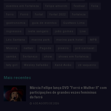
eventos em fortaleza
felipe amorim
festival
folia
forro
Forró
fortal
fortal 2022
fortaleza
gastronomia
guia de eventos
Gusttavo Lima
ingressos
ivete sangalo
joão gomes
Live
Léo Santana
marina park
marina park hotel
MPB
Música
nattan
Pagode
piseiro
pré-carnaval
samba
Sertanejo
show
shows em fortaleza
taty girl
Wesley Safadão
Xand Avião
zé vaqueiro
Mais recentes
Márcia Fellipe lança DVD “Forró e Mulher II” com
participações de grandes vozes femininas
do forró
6 DE AGOSTO DE 2026