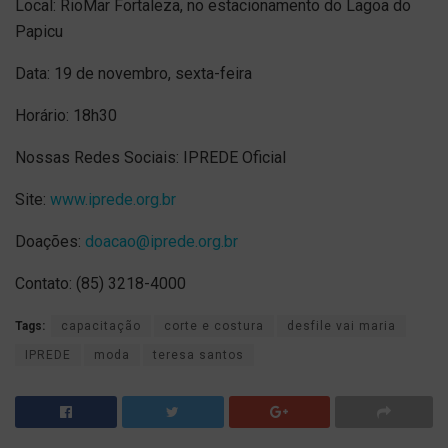
Local: RioMar Fortaleza, no estacionamento do Lagoa do
Papicu
Data: 19 de novembro, sexta-feira
Horário: 18h30
Nossas Redes Sociais: IPREDE Oficial
Site:
www.iprede.org.br
Doações:
doacao@iprede.org.br
Contato: (85) 3218-4000
Tags:
capacitação
corte e costura
desfile vai maria
IPREDE
moda
teresa santos