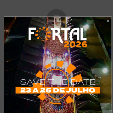
Redação
Deixe um comentário
O seu endereço de e-mail não será publicado.
Campos
*
obrigatórios são marcados com
*
Comentário