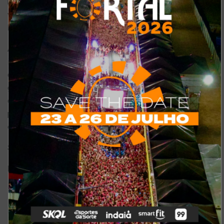
reinventou-se, assumindo nova configuração (focada nos
veículos digitais e online), passando a assinar como “
DFB
DigiFest
”.
A mudança no formato e na titularidade, contudo, não
interferiram nos valores inerentes à própria história do DFB:
democratização, acesso e pluralidade. Com acesso 100%
gratuito, o DFB DigiFest utilizou conceitos da economia
criativa, a partir da abordagem da moda e da cultura, como
principais fatores de promoção para as mais variadas
esferas culturais, educacionais e econômicas.
Serviço:
DPM Digital
Dias: 22 a 25 de novembro
Instagram: @dfbfestival