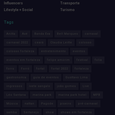
Influencers
Transporte
Lifestyle + Social
Turismo
Tags
Anitta
Axé
Banda Eva
Bell Marques
carnaval
carnaval 2022
ceará
Claudia Leitte
colosso
colosso fortaleza
entretenimento
eventos
eventos em fortaleza
felipe amorim
festival
folia
forro
Forró
fortal
fortal 2022
fortaleza
gastronomia
guia de eventos
Gusttavo Lima
ingressos
ivete sangalo
joão gomes
Live
Léo Santana
marina park
marina park hotel
MPB
Música
nattan
Pagode
piseiro
pré-carnaval
samba
Sertanejo
show
shows em fortaleza