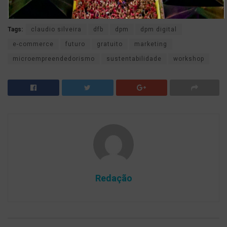
Mais informações:
www.dfbfestival.com.br
Tags:
claudio silveira
dfb
dpm
dpm digital
e-commerce
futuro
gratuito
marketing
microempreendedorismo
sustentabilidade
workshop
Redação