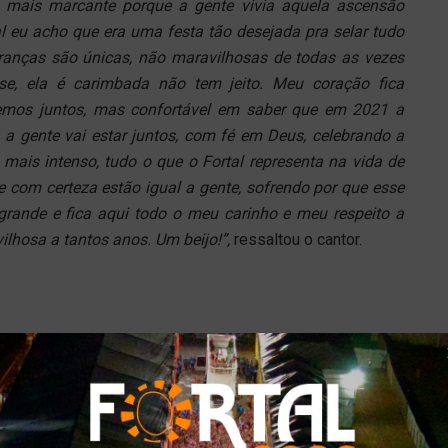
 a mais marcante porque a gente vivia aquela ascensão
tal eu acho que era uma festa tão desejada pra selar tudo
ranças são únicas, não maravilhosas de todas as vezes
e, ela é carimbada não tem jeito. Meu coração fica
emos juntos, mas confortável em saber que em 2021 a
1 a gente vai estar juntos, com fé em Deus, celebrando a
a mais intenso, tudo o que o Fortal representa na vida de
 com certeza estão igual a gente, sofrendo por que esse
grande e fica aqui todo o meu carinho e meu respeito a
lhosa a tantos anos. Um beijo!”,
ressaltou o cantor.
Tweet
Share