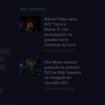
Mais recentes
Márcia Fellipe lança
DVD “Forró e
Mulher II” com
participações de
grandes vozes
femininas do forró
6 DE AGOSTO DE 2026
mento
za
Elite Music anuncia
gravação do primeiro
lia
DVD de Willy Vaqueiro
na Cavalgada do
Chocalho (PE)
6 DE AGOSTO DE 2026
s