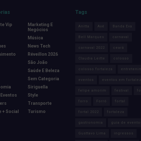
rias
Tags
e Vip
Marketing E
Anitta
Axé
Banda Eva
Negócios
Bell Marques
carnaval
Música
ues
News Tech
carnaval 2022
ceará
nimento
Réveillon 2026
Claudia Leitte
colosso
São João
colosso fortaleza
entreteni
Saúde E Beleza
Sem Categoria
eventos
eventos em fortale
nomia
Siriguella
felipe amorim
festival
fo
 Eventos
Style
forro
Forró
fortal
cers
Transporte
e + Social
Turismo
fortal 2022
fortaleza
gastronomia
guia de evento
Gusttavo Lima
ingressos