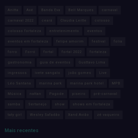
Anitta
Axé
Banda Eva
Bell Marques
carnaval
carnaval 2022
ceará
Claudia Leitte
colosso
colosso fortaleza
entretenimento
eventos
eventos em fortaleza
felipe amorim
festival
folia
forro
Forró
fortal
fortal 2022
fortaleza
gastronomia
guia de eventos
Gusttavo Lima
ingressos
ivete sangalo
joão gomes
Live
Léo Santana
marina park
marina park hotel
MPB
Música
nattan
Pagode
piseiro
pré-carnaval
samba
Sertanejo
show
shows em fortaleza
taty girl
Wesley Safadão
Xand Avião
zé vaqueiro
Mais recentes