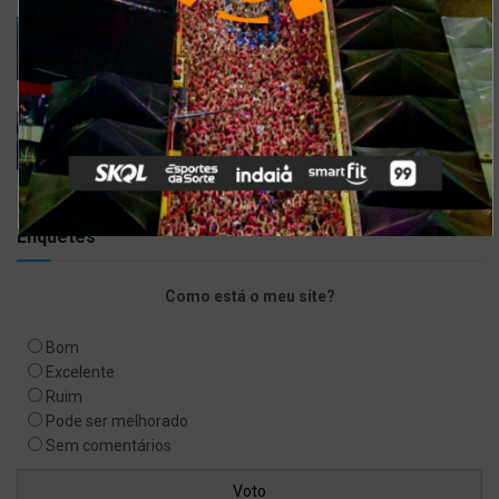
Gusttavo Lima inicia venda de ingressos para
festival em navio luxuoso; saiba mais
9 DE JULHO DE 2021
Bell Marques confirma live especial com
repertório do show ‘Só As Antigas’
6 DE ABRIL DE 2020
Enquetes
Como está o meu site?
Bom
Excelente
Ruim
Pode ser melhorado
Sem comentários