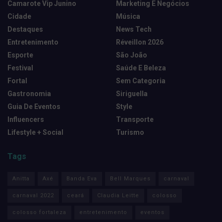
Camarote Vip Junino
Marketing E Negócios
Cidade
Música
Destaques
News Tech
Entretenimento
Réveillon 2026
Esporte
São João
Festival
Saúde E Beleza
Fortal
Sem Categoria
Gastronomia
Siriguella
Guia De Eventos
Style
Influencers
Transporte
Lifestyle + Social
Turismo
Tags
Anitta
Axé
Banda Eva
Bell Marques
carnaval
carnaval 2022
ceará
Claudia Leitte
colosso
colosso fortaleza
entretenimento
eventos