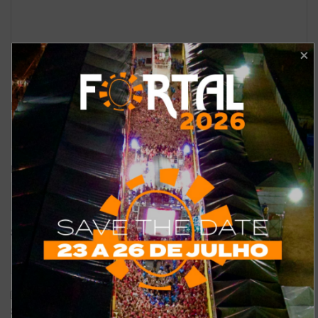
*
Nome
*
E-mail
Site
Salvar meus dados neste navegador para a próxima vez que eu