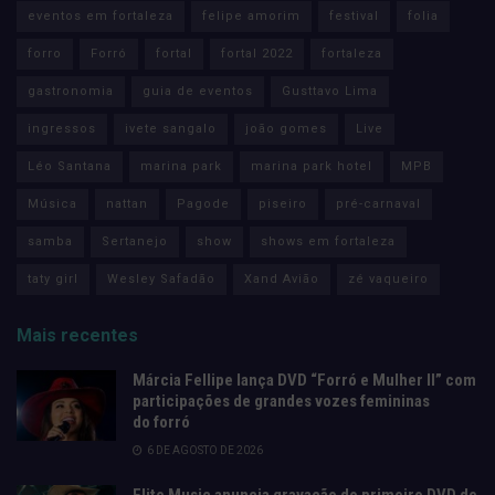
eventos em fortaleza
felipe amorim
festival
folia
forro
Forró
fortal
fortal 2022
fortaleza
gastronomia
guia de eventos
Gusttavo Lima
ingressos
ivete sangalo
joão gomes
Live
Léo Santana
marina park
marina park hotel
MPB
Música
nattan
Pagode
piseiro
pré-carnaval
samba
Sertanejo
show
shows em fortaleza
taty girl
Wesley Safadão
Xand Avião
zé vaqueiro
Mais recentes
Márcia Fellipe lança DVD “Forró e Mulher II” com
participações de grandes vozes femininas
do forró
6 DE AGOSTO DE 2026