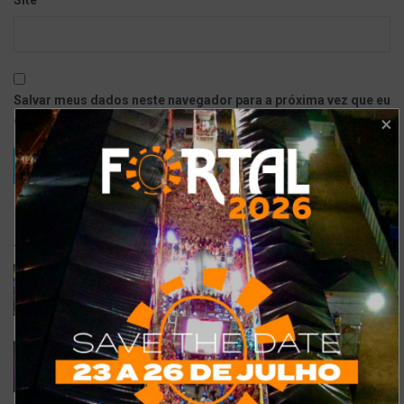
Salvar meus dados neste navegador para a próxima vez que eu
comentar.
TRENDING
COMMENTS
RECENTES
Confira a programação completa do São João de
Maracanaú 2022
19 DE JULHO DE 2022
Confira 5 restaurantes temáticos em Fortaleza
para visitar neste feriado
6 DE SETEMBRO DE 2021