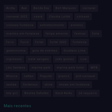
Anitta
Axé
Banda Eva
Bell Marques
carnaval
carnaval 2022
ceará
Claudia Leitte
colosso
colosso fortaleza
entretenimento
eventos
eventos em fortaleza
felipe amorim
festival
folia
forro
Forró
fortal
fortal 2022
fortaleza
gastronomia
guia de eventos
Gusttavo Lima
ingressos
ivete sangalo
joão gomes
Live
Léo Santana
marina park
marina park hotel
MPB
Música
nattan
Pagode
piseiro
pré-carnaval
samba
Sertanejo
show
shows em fortaleza
taty girl
Wesley Safadão
Xand Avião
zé vaqueiro
Mais recentes