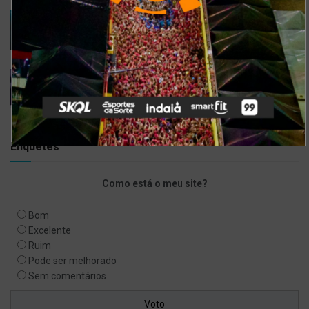
Gusttavo Lima inicia venda de ingressos para
festival em navio luxuoso; saiba mais
9 DE JULHO DE 2021
Bell Marques confirma live especial com
repertório do show ‘Só As Antigas’
6 DE ABRIL DE 2020
Enquetes
Como está o meu site?
Bom
Excelente
Ruim
Pode ser melhorado
Sem comentários