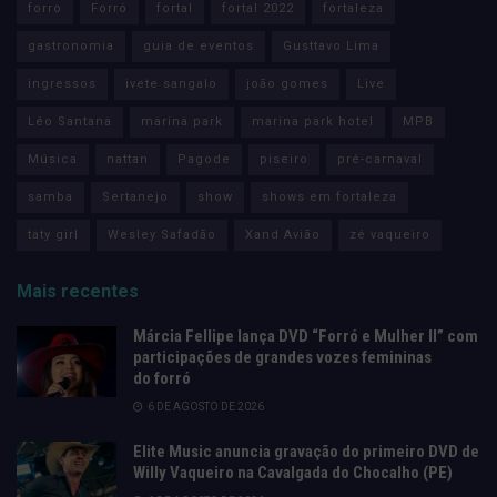
forro
Forró
fortal
fortal 2022
fortaleza
gastronomia
guia de eventos
Gusttavo Lima
ingressos
ivete sangalo
joão gomes
Live
Léo Santana
marina park
marina park hotel
MPB
Música
nattan
Pagode
piseiro
pré-carnaval
samba
Sertanejo
show
shows em fortaleza
taty girl
Wesley Safadão
Xand Avião
zé vaqueiro
Mais recentes
Márcia Fellipe lança DVD “Forró e Mulher II” com
participações de grandes vozes femininas
do forró
6 DE AGOSTO DE 2026
Elite Music anuncia gravação do primeiro DVD de
Willy Vaqueiro na Cavalgada do Chocalho (PE)