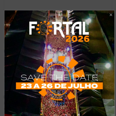
*
Nome
*
E-mail
Site
Salvar meus dados neste navegador para a próxima vez que eu
comentar.