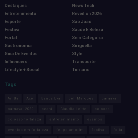
Destaques
News Tech
Entretenimento
Réveillon 2026
Esporte
São João
Festival
Saúde E Beleza
Fortal
Sem Categoria
Gastronomia
Siriguella
Guia De Eventos
Style
Influencers
Transporte
Lifestyle + Social
Turismo
Tags
Anitta
Axé
Banda Eva
Bell Marques
carnaval
carnaval 2022
ceará
Claudia Leitte
colosso
colosso fortaleza
entretenimento
eventos
eventos em fortaleza
felipe amorim
festival
folia