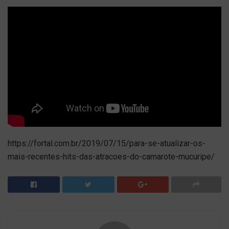
https://fortal.com.br/2019/07/15/para-se-atualizar-os-
mais-recentes-hits-das-atracoes-do-camarote-mucuripe/