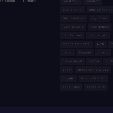
e + Social
Turismo
fortal 2022
fortaleza
gastronomia
guia de evento
Gusttavo Lima
ingressos
ivete sangalo
joão gomes
Léo Santana
marina park
marina park hotel
MPB
M
nattan
Pagode
piseiro
pré-carnaval
samba
Sert
show
shows em fortaleza
taty girl
Wesley Safadão
Xand Avião
zé vaqueiro