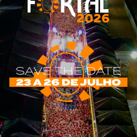
eza recebe Festival Desejando em maio
ÇÃO
HÁ 2 ANOS
0
produção / Divulgação A capital cearense será palco de um dos
mais aguardados do ano: o Festival Desejando. ...
Seu Desejo realiza show em Fortaleza com
ipações especiais em; confira
ÇÃO
HÁ 2 ANOS
0
Seu Desejo com Yara Tchê e Alessandro Costa está prestes a
r um marco com a gravação do ...