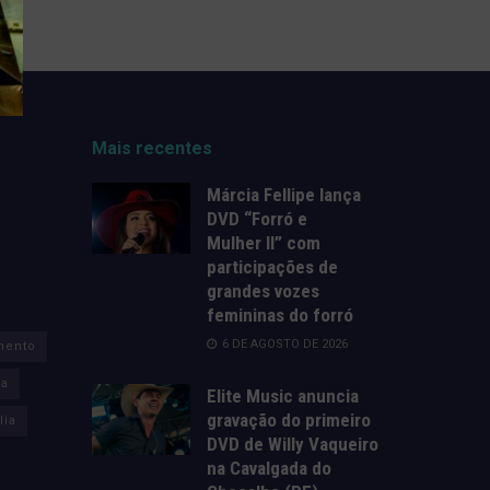
Mais recentes
Márcia Fellipe lança
DVD “Forró e
Mulher II” com
participações de
grandes vozes
femininas do forró
6 DE AGOSTO DE 2026
mento
za
Elite Music anuncia
gravação do primeiro
lia
DVD de Willy Vaqueiro
na Cavalgada do