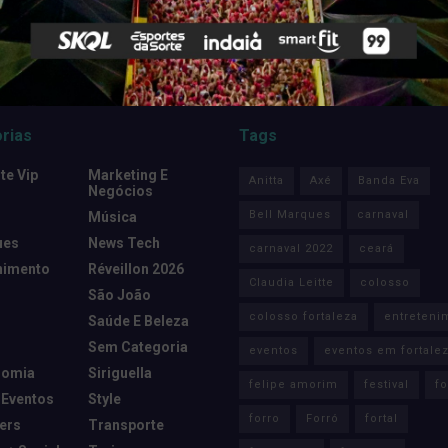
rias
Tags
e Vip
Marketing E
Anitta
Axé
Banda Eva
Negócios
Bell Marques
carnaval
Música
ues
News Tech
carnaval 2022
ceará
nimento
Réveillon 2026
Claudia Leitte
colosso
São João
colosso fortaleza
entreteni
Saúde E Beleza
Sem Categoria
eventos
eventos em fortale
nomia
Siriguella
felipe amorim
festival
fo
 Eventos
Style
forro
Forró
fortal
cers
Transporte