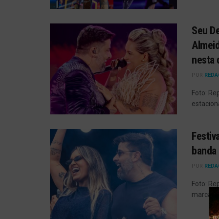
Seu De
Almeid
nesta 
POR
REDA
Foto: Re
estacion
Festiv
banda
POR
REDA
Foto: Re
marcar n