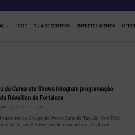
AL
HOME
GUIA DE EVENTOS
ENTRETENIMENTO
LIFES
as da Camarote Shows integram programação
l do Réveillon de Fortaleza
ÇÃO
HÁ 8 MESES
0
ri Vasconcellos/Divulgação Wesley Safadão, Taty Girl, Yara Tchê
ndro Costa com Seu Desejo e Natanzinho Lima, artistas do ...