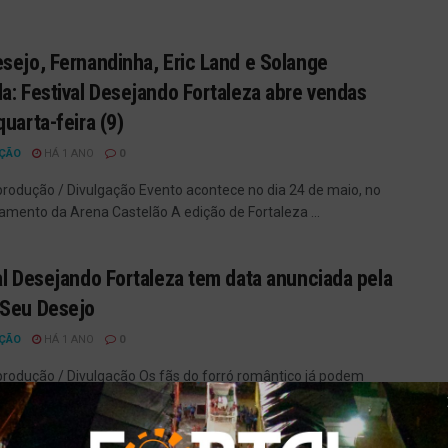
sejo, Fernandinha, Eric Land e Solange
a: Festival Desejando Fortaleza abre vendas
quarta-feira (9)
ÇÃO
HÁ 1 ANO
0
produção / Divulgação Evento acontece no dia 24 de maio, no
amento da Arena Castelão A edição de Fortaleza ...
al Desejando Fortaleza tem data anunciada pela
 Seu Desejo
ÇÃO
HÁ 1 ANO
0
produção / Divulgação Os fãs do forró romântico já podem
a agenda: o Festival Desejando Fortaleza acontecerá no ...