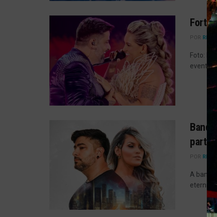
Fortal
POR
REDA
Foto: Re
eventos 
Banda 
partic
POR
REDA
A banda 
eterniza