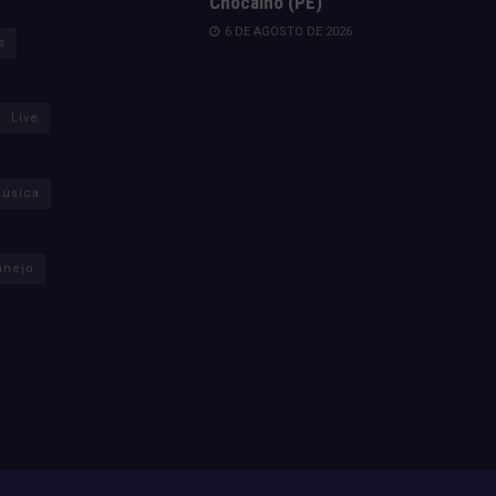
Chocalho (PE)
6 DE AGOSTO DE 2026
s
Live
úsica
anejo