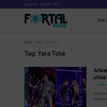
sexta-feira, agosto 7, 2026
FORT
Home
Tag
Yara Tchê
Tag:
Yara Tchê
Artist
oficia
POR
REDA
Foto: Yu
& Alessa