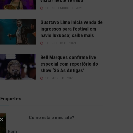
visitar neste feriado
6 DE SETEMBRO DE 2021
Gusttavo Lima inicia venda de
ingressos para festival em
navio luxuoso; saiba mais
9 DE JULHO DE 2021
Bell Marques confirma live
especial com repertório do
show ‘Só As Antigas’
6 DE ABRIL DE 2020
Enquetes
Como está o meu site?
Bom