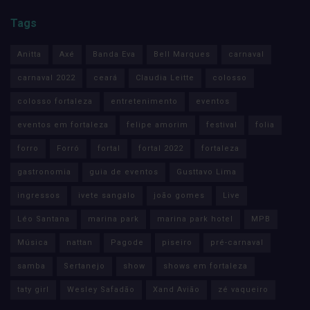
Tags
Anitta
Axé
Banda Eva
Bell Marques
carnaval
carnaval 2022
ceará
Claudia Leitte
colosso
colosso fortaleza
entretenimento
eventos
eventos em fortaleza
felipe amorim
festival
folia
forro
Forró
fortal
fortal 2022
fortaleza
gastronomia
guia de eventos
Gusttavo Lima
ingressos
ivete sangalo
joão gomes
Live
Léo Santana
marina park
marina park hotel
MPB
Música
nattan
Pagode
piseiro
pré-carnaval
samba
Sertanejo
show
shows em fortaleza
taty girl
Wesley Safadão
Xand Avião
zé vaqueiro