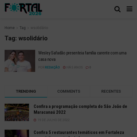
Home
Tag
wsolidário
Tag:
wsolidário
Wesley Safadão presenteia família carente com uma
casa nova
POR
REDAÇÃO
HÁ 5 ANOS
0
TRENDING
COMMENTS
RECENTES
Confira a programação completa do São João de
Maracanaú 2022
19 DE JULHO DE 2022
Confira 5 restaurantes temáticos em Fortaleza