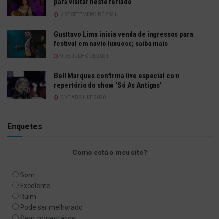
para visitar neste feriado
6 DE SETEMBRO DE 2021
Gusttavo Lima inicia venda de ingressos para
festival em navio luxuoso; saiba mais
9 DE JULHO DE 2021
Bell Marques confirma live especial com
repertório do show ‘Só As Antigas’
6 DE ABRIL DE 2020
Enquetes
Como está o meu site?
Bom
Excelente
Ruim
Pode ser melhorado
Sem comentários