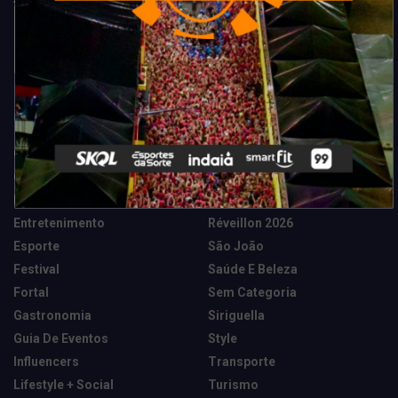
Categorias
Camarote Vip Junino
Marketing E Negócios
Cidade
Música
Destaques
News Tech
Entretenimento
Réveillon 2026
Esporte
São João
Festival
Saúde E Beleza
Fortal
Sem Categoria
Gastronomia
Siriguella
Guia De Eventos
Style
Influencers
Transporte
Lifestyle + Social
Turismo