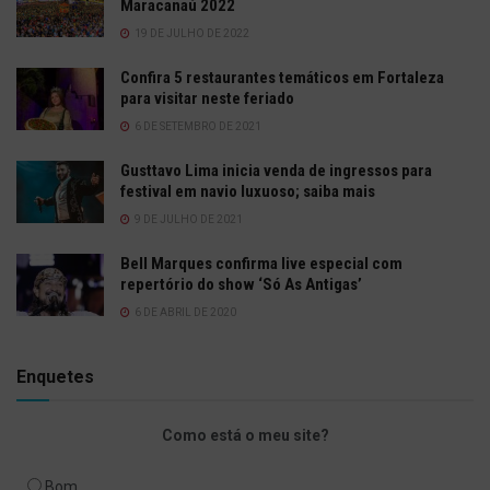
Maracanaú 2022
19 DE JULHO DE 2022
Confira 5 restaurantes temáticos em Fortaleza
para visitar neste feriado
6 DE SETEMBRO DE 2021
Gusttavo Lima inicia venda de ingressos para
festival em navio luxuoso; saiba mais
9 DE JULHO DE 2021
Bell Marques confirma live especial com
repertório do show ‘Só As Antigas’
6 DE ABRIL DE 2020
Enquetes
Como está o meu site?
Bom