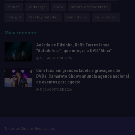
samba
Sertanejo
show
shows em fortaleza
taty girl
Wesley Safadão
Xand Avião
zé vaqueiro
Mais recentes
Ao lado de Dilsinho, Raffa Torres lança
“Autodefesa”, que integra o DVD “Alma”
5 DE AGOSTO DE 2026
Com foco em grandes labels e gravações de
DVDs, Camarote Shows anuncia agenda nacional
de eventos para agosto
5 DE AGOSTO DE 2026
Todos os Direitos Reservados