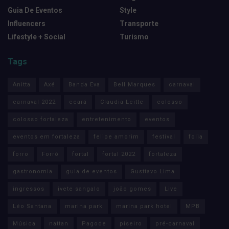
Guia De Eventos
Style
Influencers
Transporte
Lifestyle + Social
Turismo
Tags
Anitta
Axé
Banda Eva
Bell Marques
carnaval
carnaval 2022
ceará
Claudia Leitte
colosso
colosso fortaleza
entretenimento
eventos
eventos em fortaleza
felipe amorim
festival
folia
forro
Forró
fortal
fortal 2022
fortaleza
gastronomia
guia de eventos
Gusttavo Lima
ingressos
ivete sangalo
joão gomes
Live
Léo Santana
marina park
marina park hotel
MPB
Música
nattan
Pagode
piseiro
pré-carnaval