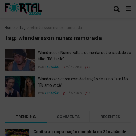
Home
Tag
whindersson nunes namorada
Tag:
whindersson nunes namorada
Whindersson Nunes volta a comentar sobre saudade do
filho: ‘Dói tanto’
POR
REDAÇÃO
HÁ 4 ANOS
0
Whindersson chora com declaração de ex no Faustão:
“Eu amo você”
POR
REDAÇÃO
HÁ 5 ANOS
0
TRENDING
COMMENTS
RECENTES
Confira a programação completa do São João de