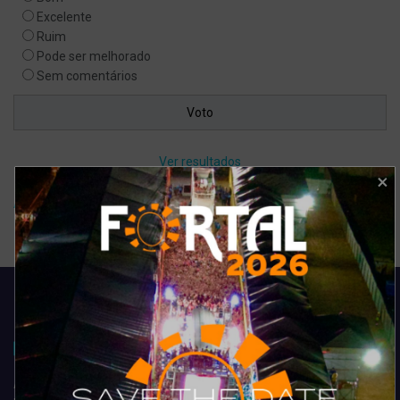
Excelente
Ruim
Pode ser melhorado
Sem comentários
Ver resultados
Arquivo de enquete
Acompanhe todas as novidades do entretenimento na região de