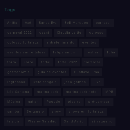
Tags
Anitta
Axé
Banda Eva
Bell Marques
carnaval
carnaval 2022
ceará
Claudia Leitte
colosso
colosso fortaleza
entretenimento
eventos
eventos em fortaleza
felipe amorim
festival
folia
forro
Forró
fortal
fortal 2022
fortaleza
gastronomia
guia de eventos
Gusttavo Lima
ingressos
ivete sangalo
joão gomes
Live
Léo Santana
marina park
marina park hotel
MPB
Música
nattan
Pagode
piseiro
pré-carnaval
samba
Sertanejo
show
shows em fortaleza
taty girl
Wesley Safadão
Xand Avião
zé vaqueiro