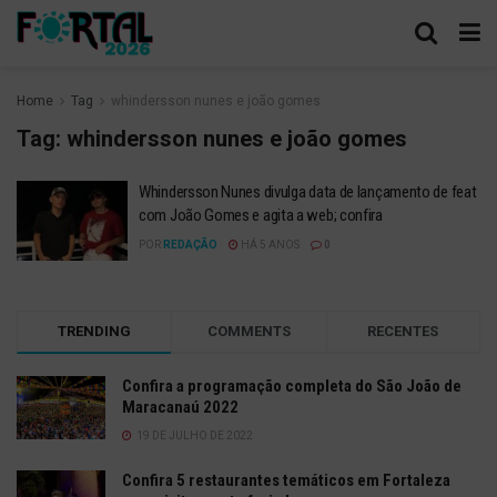
Home
Tag
whindersson nunes e joão gomes
Tag:
whindersson nunes e joão gomes
Whindersson Nunes divulga data de lançamento de feat
com João Gomes e agita a web; confira
POR
REDAÇÃO
HÁ 5 ANOS
0
TRENDING
COMMENTS
RECENTES
Confira a programação completa do São João de
Maracanaú 2022
19 DE JULHO DE 2022
Confira 5 restaurantes temáticos em Fortaleza