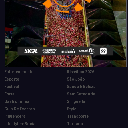
Categorias
Camarote Vip Junino
Marketing E Negócios
Cidade
Música
Destaques
News Tech
Entretenimento
Réveillon 2026
Esporte
São João
Festival
Saúde E Beleza
Fortal
Sem Categoria
Gastronomia
Siriguella
Guia De Eventos
Style
Influencers
Transporte
Lifestyle + Social
Turismo