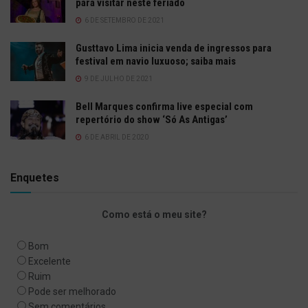
para visitar neste feriado
6 DE SETEMBRO DE 2021
Gusttavo Lima inicia venda de ingressos para
festival em navio luxuoso; saiba mais
9 DE JULHO DE 2021
Bell Marques confirma live especial com
repertório do show ‘Só As Antigas’
6 DE ABRIL DE 2020
Enquetes
Como está o meu site?
Bom
Excelente
Ruim
Pode ser melhorado
Sem comentários