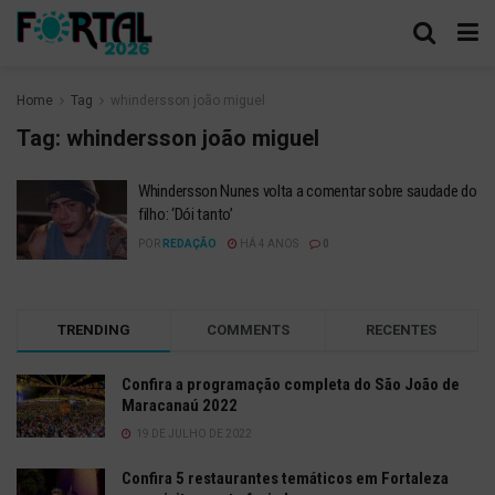
Home
Tag
whindersson joão miguel
Tag:
whindersson joão miguel
Whindersson Nunes volta a comentar sobre saudade do
filho: ‘Dói tanto’
POR
REDAÇÃO
HÁ 4 ANOS
0
TRENDING
COMMENTS
RECENTES
Confira a programação completa do São João de
Maracanaú 2022
19 DE JULHO DE 2022
Confira 5 restaurantes temáticos em Fortaleza