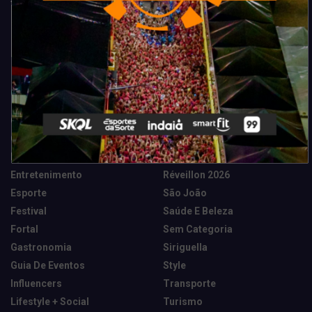
Categorias
Camarote Vip Junino
Marketing E Negócios
Cidade
Música
Destaques
News Tech
Entretenimento
Réveillon 2026
Esporte
São João
Festival
Saúde E Beleza
Fortal
Sem Categoria
Gastronomia
Siriguella
Guia De Eventos
Style
Influencers
Transporte
Lifestyle + Social
Turismo