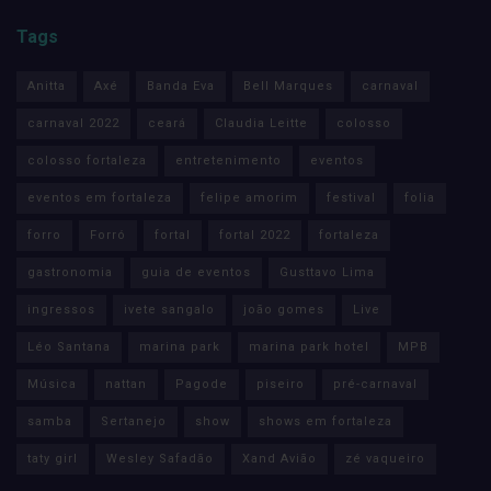
Tags
Anitta
Axé
Banda Eva
Bell Marques
carnaval
carnaval 2022
ceará
Claudia Leitte
colosso
colosso fortaleza
entretenimento
eventos
eventos em fortaleza
felipe amorim
festival
folia
forro
Forró
fortal
fortal 2022
fortaleza
gastronomia
guia de eventos
Gusttavo Lima
ingressos
ivete sangalo
joão gomes
Live
Léo Santana
marina park
marina park hotel
MPB
Música
nattan
Pagode
piseiro
pré-carnaval
samba
Sertanejo
show
shows em fortaleza
taty girl
Wesley Safadão
Xand Avião
zé vaqueiro