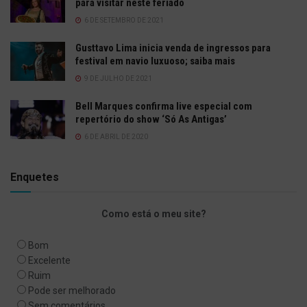
para visitar neste feriado
6 DE SETEMBRO DE 2021
Gusttavo Lima inicia venda de ingressos para
festival em navio luxuoso; saiba mais
9 DE JULHO DE 2021
Bell Marques confirma live especial com
repertório do show ‘Só As Antigas’
6 DE ABRIL DE 2020
Enquetes
Como está o meu site?
Bom
Excelente
Ruim
Pode ser melhorado
Sem comentários