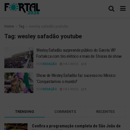
Home
Tag
wesley safadão youtube
Tag:
wesley safadão youtube
Wesley Safadão surpreende público do Garota VIP
Fortaleza com trio elétrico e mais de 5 horas de show
POR
REDAÇÃO
HÁ 4 ANOS
0
Show de Wesley Safadão faz sucesso no México:
‘Conquistamos o mundo!’
POR
REDAÇÃO
HÁ 5 ANOS
0
TRENDING
COMMENTS
RECENTES
Confira a programação completa do São João de