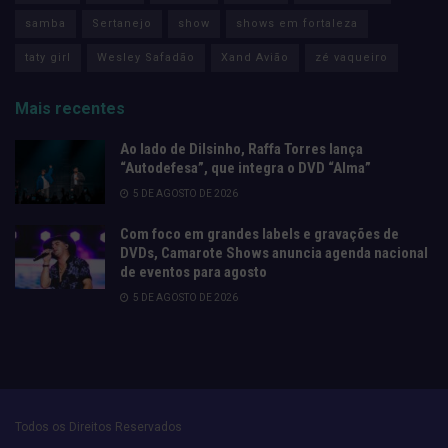
samba
Sertanejo
show
shows em fortaleza
taty girl
Wesley Safadão
Xand Avião
zé vaqueiro
Mais recentes
Ao lado de Dilsinho, Raffa Torres lança
“Autodefesa”, que integra o DVD “Alma”
5 DE AGOSTO DE 2026
Com foco em grandes labels e gravações de
DVDs, Camarote Shows anuncia agenda nacional
de eventos para agosto
5 DE AGOSTO DE 2026
Todos os Direitos Reservados