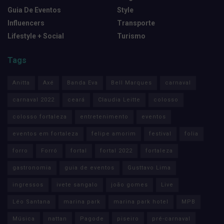
Guia De Eventos
Style
Influencers
Transporte
Lifestyle + Social
Turismo
Tags
Anitta
Axé
Banda Eva
Bell Marques
carnaval
carnaval 2022
ceará
Claudia Leitte
colosso
colosso fortaleza
entretenimento
eventos
eventos em fortaleza
felipe amorim
festival
folia
forro
Forró
fortal
fortal 2022
fortaleza
gastronomia
guia de eventos
Gusttavo Lima
ingressos
ivete sangalo
joão gomes
Live
Léo Santana
marina park
marina park hotel
MPB
Música
nattan
Pagode
piseiro
pré-carnaval