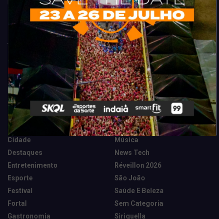
Fortaleza. Dicas, promoções, coberturas exclusivas e muito mais.
Categorias
Camarote Vip Junino
Marketing E Negócios
Cidade
Música
Destaques
News Tech
Entretenimento
Réveillon 2026
Esporte
São João
Festival
Saúde E Beleza
Fortal
Sem Categoria
Gastronomia
Siriguella