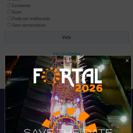
Excelente
Ruim
Pode ser melhorado
Sem comentários
Ver resultados
Arquivo de enquete
Acompanhe todas as novidades do entretenimento na região de