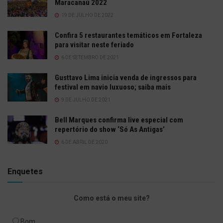
Maracanaú 2022
19 DE JULHO DE 2022
Confira 5 restaurantes temáticos em Fortaleza
para visitar neste feriado
6 DE SETEMBRO DE 2021
Gusttavo Lima inicia venda de ingressos para
festival em navio luxuoso; saiba mais
9 DE JULHO DE 2021
Bell Marques confirma live especial com
repertório do show ‘Só As Antigas’
6 DE ABRIL DE 2020
Enquetes
Como está o meu site?
Bom