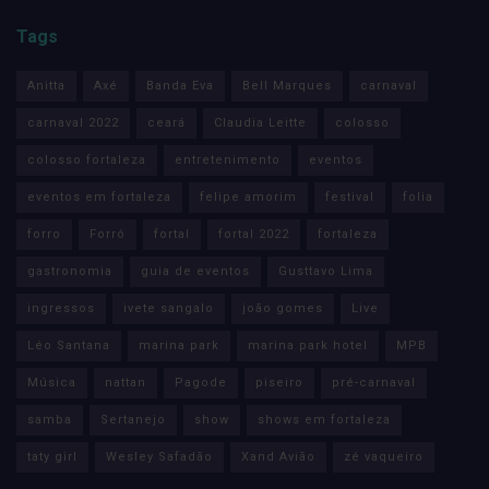
Tags
Anitta
Axé
Banda Eva
Bell Marques
carnaval
carnaval 2022
ceará
Claudia Leitte
colosso
colosso fortaleza
entretenimento
eventos
eventos em fortaleza
felipe amorim
festival
folia
forro
Forró
fortal
fortal 2022
fortaleza
gastronomia
guia de eventos
Gusttavo Lima
ingressos
ivete sangalo
joão gomes
Live
Léo Santana
marina park
marina park hotel
MPB
Música
nattan
Pagode
piseiro
pré-carnaval
samba
Sertanejo
show
shows em fortaleza
taty girl
Wesley Safadão
Xand Avião
zé vaqueiro