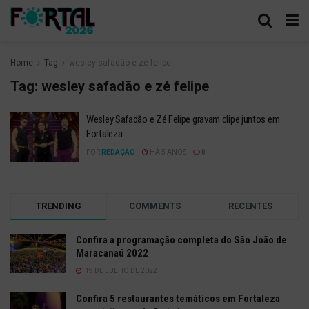
Home
Tag
wesley safadão e zé felipe
Tag:
wesley safadão e zé felipe
Wesley Safadão e Zé Felipe gravam clipe juntos em
Fortaleza
POR
REDAÇÃO
HÁ 5 ANOS
0
TRENDING
COMMENTS
RECENTES
Confira a programação completa do São João de
Maracanaú 2022
19 DE JULHO DE 2022
Confira 5 restaurantes temáticos em Fortaleza