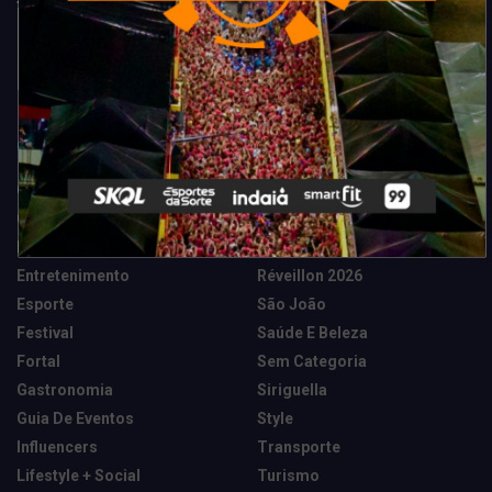
Categorias
Camarote Vip Junino
Marketing E Negócios
Cidade
Música
Destaques
News Tech
Entretenimento
Réveillon 2026
Esporte
São João
Festival
Saúde E Beleza
Fortal
Sem Categoria
Gastronomia
Siriguella
Guia De Eventos
Style
Influencers
Transporte
Lifestyle + Social
Turismo