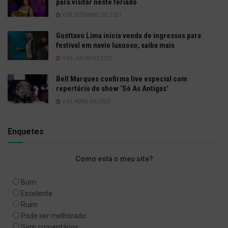
para visitar neste feriado
6 DE SETEMBRO DE 2021
Gusttavo Lima inicia venda de ingressos para
festival em navio luxuoso; saiba mais
9 DE JULHO DE 2021
Bell Marques confirma live especial com
repertório do show ‘Só As Antigas’
6 DE ABRIL DE 2020
Enquetes
Como está o meu site?
Bom
Excelente
Ruim
Pode ser melhorado
Sem comentários