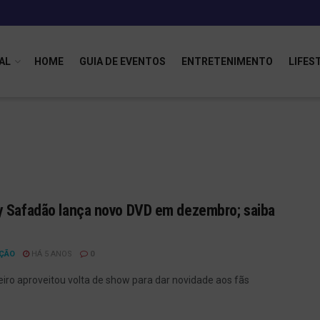
AL
HOME
GUIA DE EVENTOS
ENTRETENIMENTO
LIFES
 Safadão lança novo DVD em dezembro; saiba
ÇÃO
HÁ 5 ANOS
0
eiro aproveitou volta de show para dar novidade aos fãs