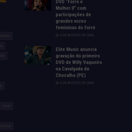
DVD “Forró e
Mulher II” com
participações de
grandes vozes
femininas do forró
6 DE AGOSTO DE 2026
mento
za
Elite Music anuncia
gravação do primeiro
lia
DVD de Willy Vaqueiro
na Cavalgada do
Chocalho (PE)
6 DE AGOSTO DE 2026
s
Live
úsica