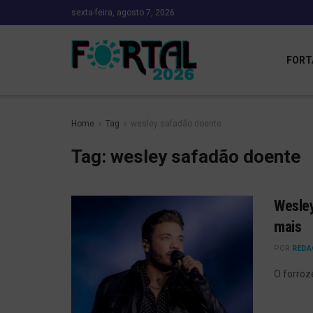
sexta-feira, agosto 7, 2026
FORT
Home
Tag
wesley safadão doente
Tag:
wesley safadão doente
Wesley
mais
POR
REDA
O forroz