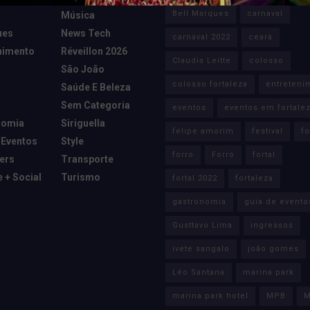
Bell Marques
carnaval
Música
ues
News Tech
carnaval 2022
ceará
nimento
Réveillon 2026
Claudia Leitte
colosso
São João
colosso fortaleza
entreteni
Saúde E Beleza
Sem Categoria
eventos
eventos em fortale
nomia
Siriguella
felipe amorim
festival
fo
 Eventos
Style
forro
Forró
fortal
cers
Transporte
e + Social
Turismo
fortal 2022
fortaleza
gastronomia
guia de evento
Gusttavo Lima
ingressos
ivete sangalo
joão gomes
Léo Santana
marina park
marina park hotel
MPB
M