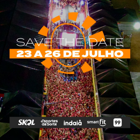
rias
Tags
e Vip
Marketing E
Anitta
Axé
Banda Eva
Negócios