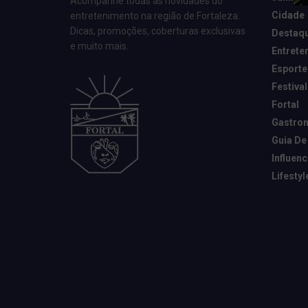
Acompanhe todas as novidades do
Cidade
entretenimento na região de Fortaleza.
Dicas, promoções, coberturas exclusivas
Destaq
e muito mais.
Entrete
Esporte
Festival
Fortal
Gastro
Guia De
Influen
Lifestyl