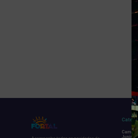
Catego
Camarot
Junino