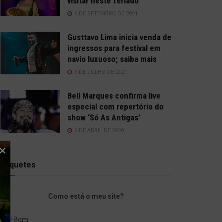
visitar neste feriado
6 DE SETEMBRO DE 2021
Gusttavo Lima inicia venda de
ingressos para festival em
navio luxuoso; saiba mais
9 DE JULHO DE 2021
Bell Marques confirma live
especial com repertório do
show ‘Só As Antigas’
6 DE ABRIL DE 2020
Enquetes
Como está o meu site?
Bom