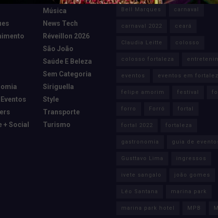
Bell Marques
carnaval
Música
ues
News Tech
carnaval 2022
ceará
nimento
Réveillon 2026
Claudia Leitte
colosso
São João
colosso fortaleza
entreteni
Saúde E Beleza
Sem Categoria
eventos
eventos em fortale
nomia
Siriguella
felipe amorim
festival
fo
 Eventos
Style
forro
Forró
fortal
cers
Transporte
e + Social
Turismo
fortal 2022
fortaleza
gastronomia
guia de evento
Gusttavo Lima
ingressos
ivete sangalo
joão gomes
Léo Santana
marina park
marina park hotel
MPB
M