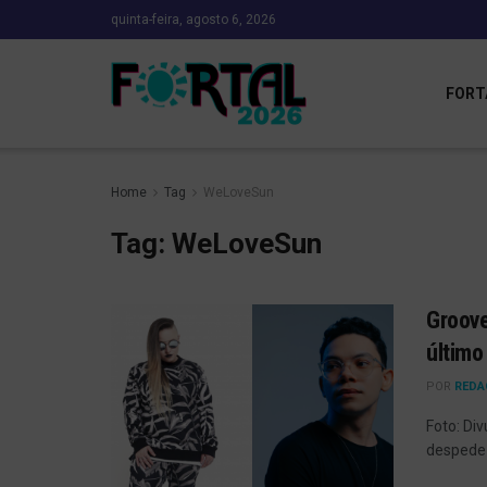
quinta-feira, agosto 6, 2026
FORT
Home
Tag
WeLoveSun
Tag:
WeLoveSun
Groove
último
POR
REDA
Foto: Div
despede 