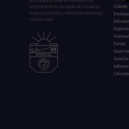
Acompanhe todas as novidades do
Cidade
entretenimento na região de Fortaleza.
Dicas, promoções, coberturas exclusivas
Destaq
e muito mais.
Entrete
Esporte
Festival
Fortal
Gastro
Guia De
Influen
Lifestyl