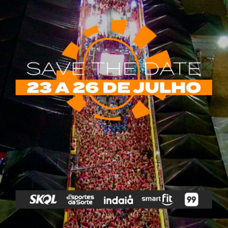
rias
Tags
e Vip
Marketing E
Anitta
Axé
Banda Eva
Negócios