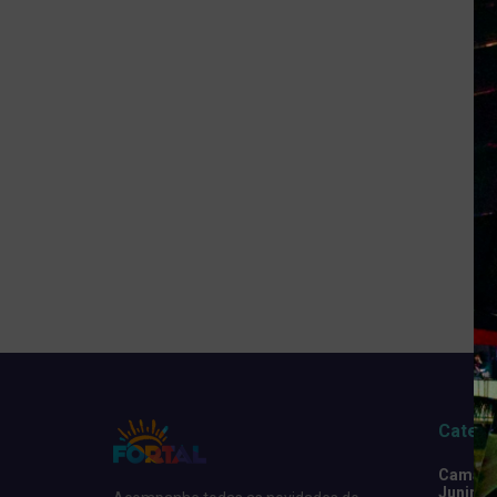
Catego
Camarot
Junino