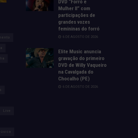
DVD “Forró e
Mulher II” com
participações de
grandes vozes
femininas do forró
6 DE AGOSTO DE 2026
mento
za
Elite Music anuncia
gravação do primeiro
lia
DVD de Willy Vaqueiro
na Cavalgada do
Chocalho (PE)
6 DE AGOSTO DE 2026
s
Live
úsica