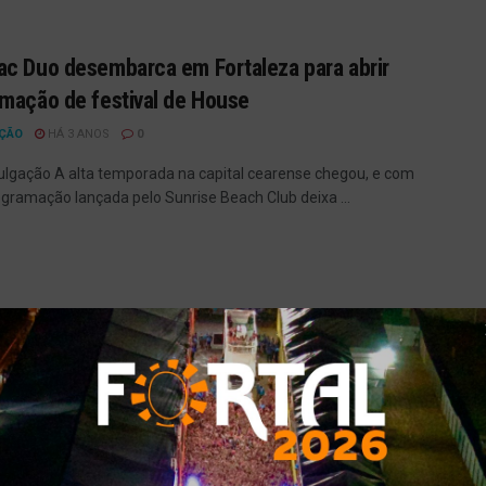
c Duo desembarca em Fortaleza para abrir
mação de festival de House
ÇÃO
HÁ 3 ANOS
0
vulgação A alta temporada na capital cearense chegou, e com
rogramação lançada pelo Sunrise Beach Club deixa ...