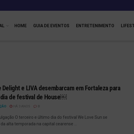
AL
HOME
GUIA DE EVENTOS
ENTRETENIMENTO
LIFES
 Delight e LIVA desembarcam em Fortaleza para
 dia de festival de House￼
ÇÃO
HÁ 3 ANOS
0
ulgação O terceiro e último dia do festival We Love Sun se
da alta temporada na capital cearense ...