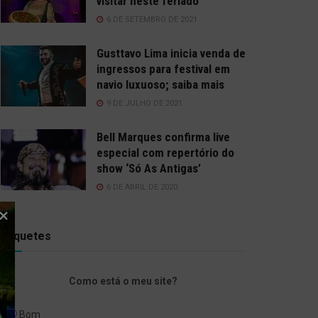
visitar neste feriado
6 DE SETEMBRO DE 2021
Gusttavo Lima inicia venda de
ingressos para festival em
navio luxuoso; saiba mais
9 DE JULHO DE 2021
Bell Marques confirma live
especial com repertório do
show ‘Só As Antigas’
6 DE ABRIL DE 2020
Enquetes
Como está o meu site?
Bom