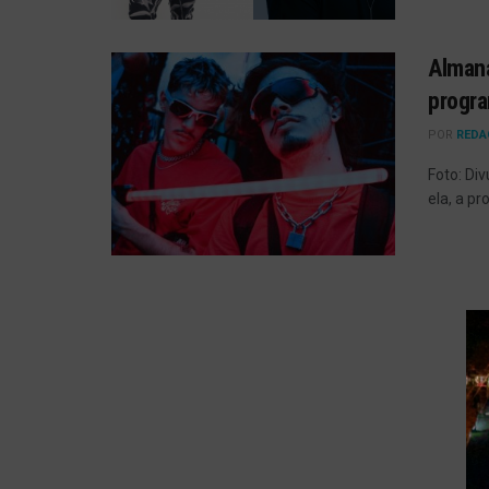
Almana
progra
POR
REDA
Foto: Di
ela, a p