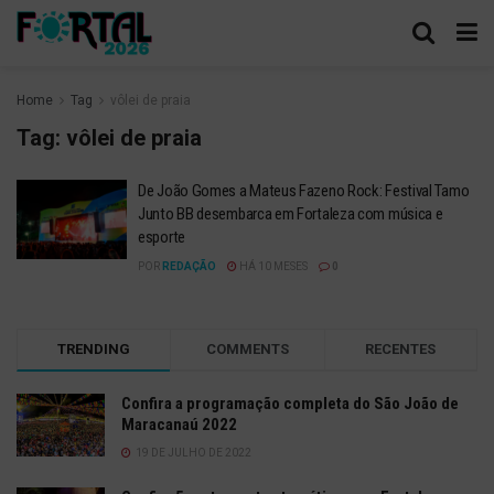
Home
Tag
vôlei de praia
Tag:
vôlei de praia
De João Gomes a Mateus Fazeno Rock: Festival Tamo
Junto BB desembarca em Fortaleza com música e
esporte
POR
REDAÇÃO
HÁ 10 MESES
0
TRENDING
COMMENTS
RECENTES
Confira a programação completa do São João de
Maracanaú 2022
19 DE JULHO DE 2022