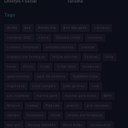
Lifestyle + Social
Turismo
Tags
Anitta
Axé
Banda Eva
Bell Marques
carnaval
carnaval 2022
ceará
Claudia Leitte
colosso
colosso fortaleza
entretenimento
eventos
eventos em fortaleza
felipe amorim
festival
folia
forro
Forró
fortal
fortal 2022
fortaleza
gastronomia
guia de eventos
Gusttavo Lima
ingressos
ivete sangalo
joão gomes
Live
Léo Santana
marina park
marina park hotel
MPB
Música
nattan
Pagode
piseiro
pré-carnaval
samba
Sertanejo
show
shows em fortaleza
taty girl
Wesley Safadão
Xand Avião
zé vaqueiro