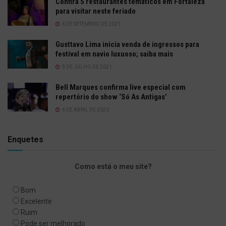
Confira 5 restaurantes temáticos em Fortaleza
para visitar neste feriado
6 DE SETEMBRO DE 2021
Gusttavo Lima inicia venda de ingressos para
festival em navio luxuoso; saiba mais
9 DE JULHO DE 2021
Bell Marques confirma live especial com
repertório do show ‘Só As Antigas’
6 DE ABRIL DE 2020
Enquetes
Como está o meu site?
Bom
Excelente
Ruim
Pode ser melhorado