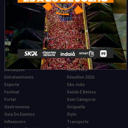
Categorias
Camarote Vip Junino
Marketing E Negócios
Cidade
Música
Destaques
News Tech
Entretenimento
Réveillon 2026
Esporte
São João
Festival
Saúde E Beleza
Fortal
Sem Categoria
Gastronomia
Siriguella
Guia De Eventos
Style
Influencers
Transporte