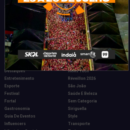
Categorias
Camarote Vip Junino
Marketing E Negócios
Cidade
Música
Destaques
News Tech
Entretenimento
Réveillon 2026
Esporte
São João
Festival
Saúde E Beleza
Fortal
Sem Categoria
Gastronomia
Siriguella
Guia De Eventos
Style
Influencers
Transporte