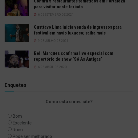
Confira 5 restaurantes temáticos em Fortaleza
para visitar neste feriado
6 DE SETEMBRO DE 2021
Gusttavo Lima inicia venda de ingressos para
festival em navio luxuoso; saiba mais
9 DE JULHO DE 2021
Bell Marques confirma live especial com
repertório do show ‘Só As Antigas’
6 DE ABRIL DE 2020
Enquetes
Como está o meu site?
Bom
Excelente
Ruim
Pode ser melhorado