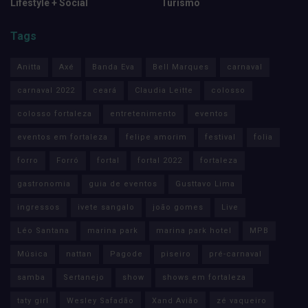
Lifestyle + Social
Turismo
Tags
Anitta
Axé
Banda Eva
Bell Marques
carnaval
carnaval 2022
ceará
Claudia Leitte
colosso
colosso fortaleza
entretenimento
eventos
eventos em fortaleza
felipe amorim
festival
folia
forro
Forró
fortal
fortal 2022
fortaleza
gastronomia
guia de eventos
Gusttavo Lima
ingressos
ivete sangalo
joão gomes
Live
Léo Santana
marina park
marina park hotel
MPB
Música
nattan
Pagode
piseiro
pré-carnaval
samba
Sertanejo
show
shows em fortaleza
taty girl
Wesley Safadão
Xand Avião
zé vaqueiro