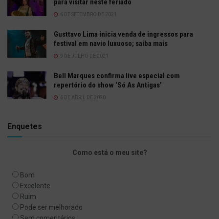
para visitar neste feriado
6 DE SETEMBRO DE 2021
Gusttavo Lima inicia venda de ingressos para
festival em navio luxuoso; saiba mais
9 DE JULHO DE 2021
Bell Marques confirma live especial com
repertório do show ‘Só As Antigas’
6 DE ABRIL DE 2020
Enquetes
Como está o meu site?
Bom
Excelente
Ruim
Pode ser melhorado
Sem comentários