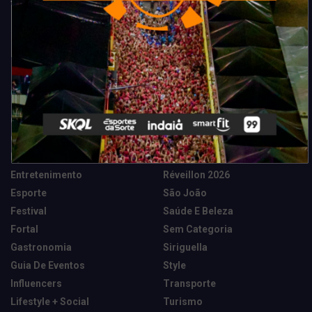
Categorias
Camarote Vip Junino
Marketing E Negócios
Cidade
Música
Destaques
News Tech
Entretenimento
Réveillon 2026
Esporte
São João
Festival
Saúde E Beleza
Fortal
Sem Categoria
Gastronomia
Siriguella
Guia De Eventos
Style
Influencers
Transporte
Lifestyle + Social
Turismo