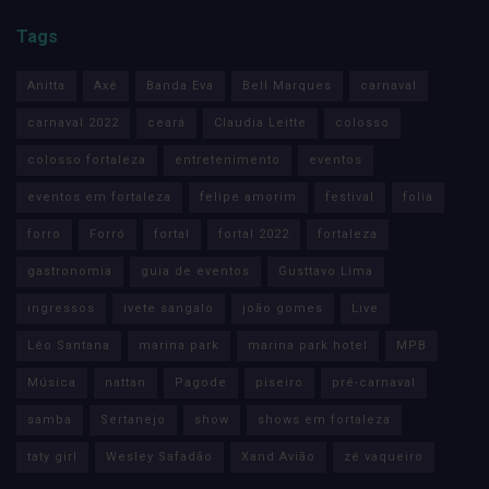
Tags
Anitta
Axé
Banda Eva
Bell Marques
carnaval
carnaval 2022
ceará
Claudia Leitte
colosso
colosso fortaleza
entretenimento
eventos
eventos em fortaleza
felipe amorim
festival
folia
forro
Forró
fortal
fortal 2022
fortaleza
gastronomia
guia de eventos
Gusttavo Lima
ingressos
ivete sangalo
joão gomes
Live
Léo Santana
marina park
marina park hotel
MPB
Música
nattan
Pagode
piseiro
pré-carnaval
samba
Sertanejo
show
shows em fortaleza
taty girl
Wesley Safadão
Xand Avião
zé vaqueiro