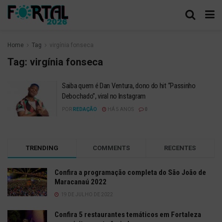
Home
Tag
virgínia fonseca
Tag:
virgínia fonseca
Saiba quem é Dan Ventura, dono do hit “Passinho
Debochado”, viral no Instagram
POR
REDAÇÃO
HÁ 5 ANOS
0
TRENDING
COMMENTS
RECENTES
Confira a programação completa do São João de
Maracanaú 2022
19 DE JULHO DE 2022
Confira 5 restaurantes temáticos em Fortaleza