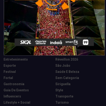
Categorias
Camarote Vip Junino
Marketing E Negócios
Cidade
Música
Destaques
News Tech
Entretenimento
Réveillon 2026
Esporte
São João
Festival
Saúde E Beleza
Fortal
Sem Categoria
Gastronomia
Siriguella
Guia De Eventos
Style
Influencers
Transporte
Lifestyle + Social
Turismo