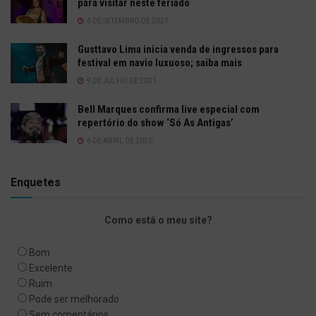
para visitar neste feriado
6 DE SETEMBRO DE 2021
Gusttavo Lima inicia venda de ingressos para
festival em navio luxuoso; saiba mais
9 DE JULHO DE 2021
Bell Marques confirma live especial com
repertório do show ‘Só As Antigas’
6 DE ABRIL DE 2020
Enquetes
Como está o meu site?
Bom
Excelente
Ruim
Pode ser melhorado
Sem comentários