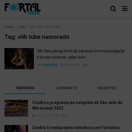
Home
Tag
viih tube namorado
Tag:
viih tube namorado
Viih Tube planeja festa de carnaval com muita pegação
e shows musicais; saiba tudo!
POR
REDAÇÃO
HÁ 4 ANOS
0
TRENDING
COMMENTS
RECENTES
Confira a programação completa do São João de
Maracanaú 2022
19 DE JULHO DE 2022
Confira 5 restaurantes temáticos em Fortaleza