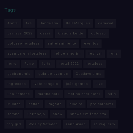
Tags
Anitta
Axé
Banda Eva
Bell Marques
carnaval
carnaval 2022
ceará
Claudia Leitte
colosso
colosso fortaleza
entretenimento
eventos
eventos em fortaleza
felipe amorim
festival
folia
forro
Forró
fortal
fortal 2022
fortaleza
gastronomia
guia de eventos
Gusttavo Lima
ingressos
ivete sangalo
joão gomes
Live
Léo Santana
marina park
marina park hotel
MPB
Música
nattan
Pagode
piseiro
pré-carnaval
samba
Sertanejo
show
shows em fortaleza
taty girl
Wesley Safadão
Xand Avião
zé vaqueiro