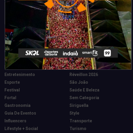
Categorias
Camarote Vip Junino
Marketing E Negócios
Cidade
Música
Destaques
News Tech
Entretenimento
Réveillon 2026
Esporte
São João
Festival
Saúde E Beleza
Fortal
Sem Categoria
Gastronomia
Siriguella
Guia De Eventos
Style
Influencers
Transporte
Lifestyle + Social
Turismo