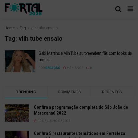
Home
Tag
viih tube ensaio
Tag:
viih tube ensaio
Gabi Martins e Viih Tube surpreendem fãs com looks de
lingerie
POR
REDAÇÃO
HÁ 4 ANOS
0
TRENDING
COMMENTS
RECENTES
Confira a programação completa do São João de
Maracanaú 2022
19 DE JULHO DE 2022
Confira 5 restaurantes temáticos em Fortaleza