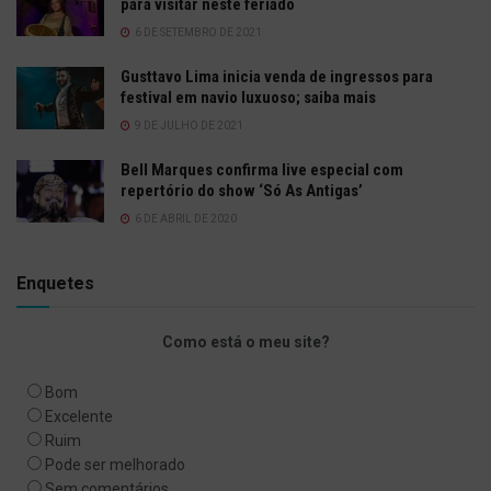
para visitar neste feriado
6 DE SETEMBRO DE 2021
Gusttavo Lima inicia venda de ingressos para
festival em navio luxuoso; saiba mais
9 DE JULHO DE 2021
Bell Marques confirma live especial com
repertório do show ‘Só As Antigas’
6 DE ABRIL DE 2020
Enquetes
Como está o meu site?
Bom
Excelente
Ruim
Pode ser melhorado
Sem comentários