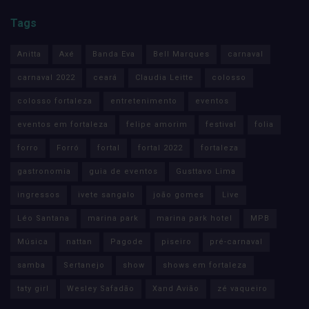
Tags
Anitta
Axé
Banda Eva
Bell Marques
carnaval
carnaval 2022
ceará
Claudia Leitte
colosso
colosso fortaleza
entretenimento
eventos
eventos em fortaleza
felipe amorim
festival
folia
forro
Forró
fortal
fortal 2022
fortaleza
gastronomia
guia de eventos
Gusttavo Lima
ingressos
ivete sangalo
joão gomes
Live
Léo Santana
marina park
marina park hotel
MPB
Música
nattan
Pagode
piseiro
pré-carnaval
samba
Sertanejo
show
shows em fortaleza
taty girl
Wesley Safadão
Xand Avião
zé vaqueiro