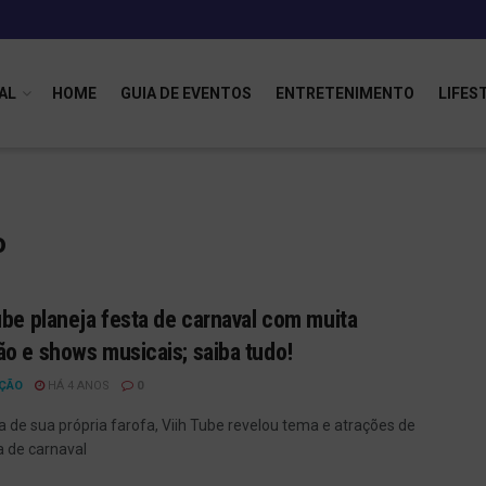
AL
HOME
GUIA DE EVENTOS
ENTRETENIMENTO
LIFES
o
ube planeja festa de carnaval com muita
o e shows musicais; saiba tudo!
ÇÃO
HÁ 4 ANOS
0
 de sua própria farofa, Viih Tube revelou tema e atrações de
a de carnaval