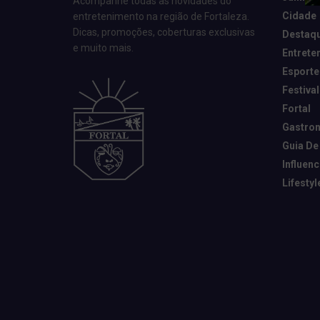
Acompanhe todas as novidades do
Cidade
entretenimento na região de Fortaleza.
Dicas, promoções, coberturas exclusivas
Destaq
e muito mais.
Entrete
Esporte
Festival
Fortal
Gastro
Guia De
Influen
Lifestyl