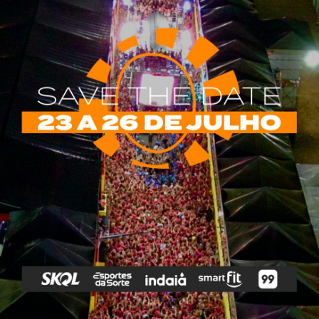
rias
Tags
e Vip
Marketing E
Anitta
Axé
Banda Eva
Negócios