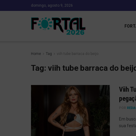
domingo, agosto 9, 2026
FORT
Home
Tag
viih tube barraca do beijo
Tag:
viih tube barraca do beij
Viih T
pegaçã
POR
REDA
Em busca
sua fest