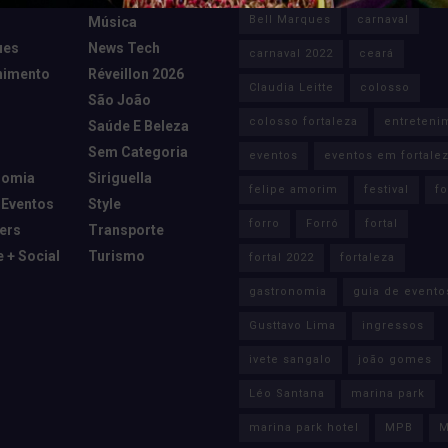
Bell Marques
carnaval
Música
ues
News Tech
carnaval 2022
ceará
nimento
Réveillon 2026
Claudia Leitte
colosso
São João
colosso fortaleza
entreteni
Saúde E Beleza
Sem Categoria
eventos
eventos em fortale
nomia
Siriguella
felipe amorim
festival
fo
 Eventos
Style
forro
Forró
fortal
cers
Transporte
e + Social
Turismo
fortal 2022
fortaleza
gastronomia
guia de evento
Gusttavo Lima
ingressos
ivete sangalo
joão gomes
Léo Santana
marina park
marina park hotel
MPB
M