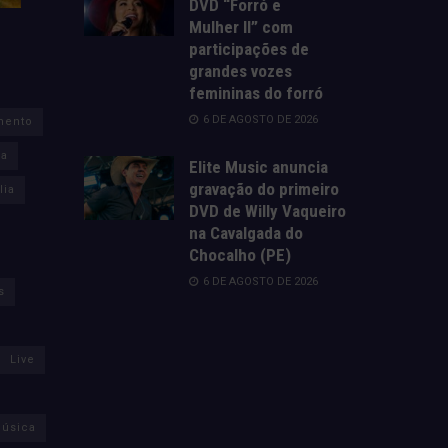
DVD “Forró e
Mulher II” com
participações de
grandes vozes
femininas do forró
6 DE AGOSTO DE 2026
mento
za
Elite Music anuncia
gravação do primeiro
lia
DVD de Willy Vaqueiro
na Cavalgada do
Chocalho (PE)
6 DE AGOSTO DE 2026
s
Live
úsica