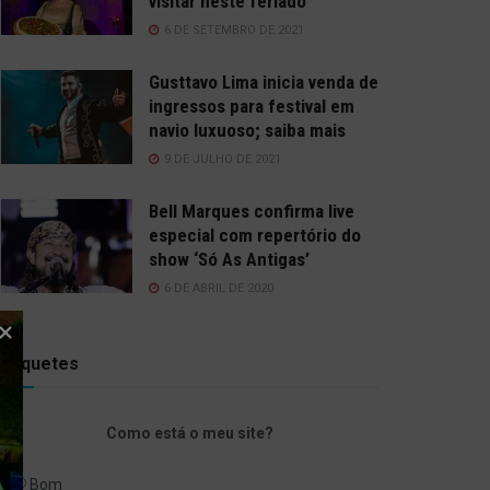
visitar neste feriado
6 DE SETEMBRO DE 2021
Gusttavo Lima inicia venda de
ingressos para festival em
navio luxuoso; saiba mais
9 DE JULHO DE 2021
Bell Marques confirma live
especial com repertório do
show ‘Só As Antigas’
6 DE ABRIL DE 2020
Enquetes
Como está o meu site?
Bom