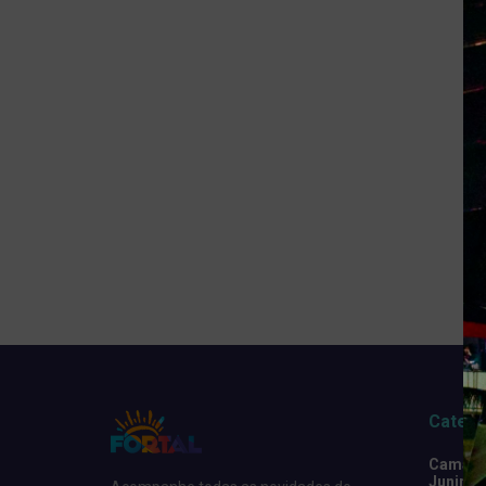
Catego
Camarot
Junino