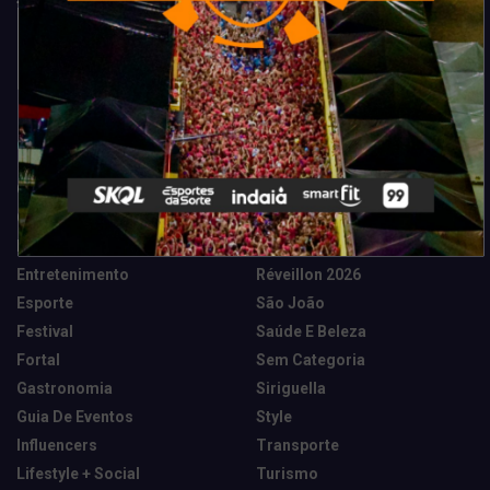
Categorias
Camarote Vip Junino
Marketing E Negócios
Cidade
Música
Destaques
News Tech
Entretenimento
Réveillon 2026
Esporte
São João
Festival
Saúde E Beleza
Fortal
Sem Categoria
Gastronomia
Siriguella
Guia De Eventos
Style
Influencers
Transporte
Lifestyle + Social
Turismo