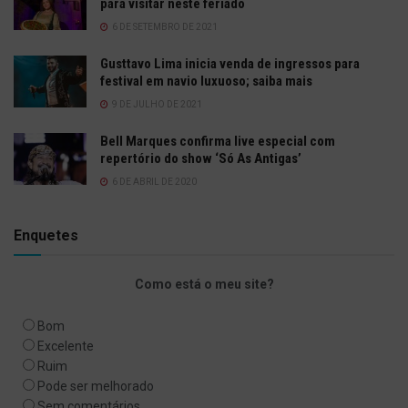
para visitar neste feriado
6 DE SETEMBRO DE 2021
Gusttavo Lima inicia venda de ingressos para
festival em navio luxuoso; saiba mais
9 DE JULHO DE 2021
Bell Marques confirma live especial com
repertório do show ‘Só As Antigas’
6 DE ABRIL DE 2020
Enquetes
Como está o meu site?
Bom
Excelente
Ruim
Pode ser melhorado
Sem comentários