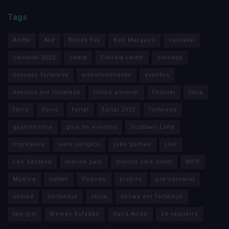
Tags
Anitta
Axé
Banda Eva
Bell Marques
carnaval
carnaval 2022
ceará
Claudia Leitte
colosso
colosso fortaleza
entretenimento
eventos
eventos em fortaleza
felipe amorim
festival
folia
forro
Forró
fortal
fortal 2022
fortaleza
gastronomia
guia de eventos
Gusttavo Lima
ingressos
ivete sangalo
joão gomes
Live
Léo Santana
marina park
marina park hotel
MPB
Música
nattan
Pagode
piseiro
pré-carnaval
samba
Sertanejo
show
shows em fortaleza
taty girl
Wesley Safadão
Xand Avião
zé vaqueiro