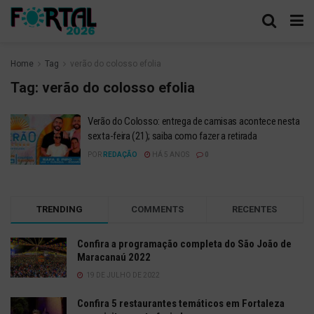
Home
Tag
verão do colosso efolia
Tag:
verão do colosso efolia
Verão do Colosso: entrega de camisas acontece nesta
sexta-feira (21); saiba como fazer a retirada
POR
REDAÇÃO
HÁ 5 ANOS
0
TRENDING
COMMENTS
RECENTES
Confira a programação completa do São João de
Maracanaú 2022
19 DE JULHO DE 2022
Confira 5 restaurantes temáticos em Fortaleza