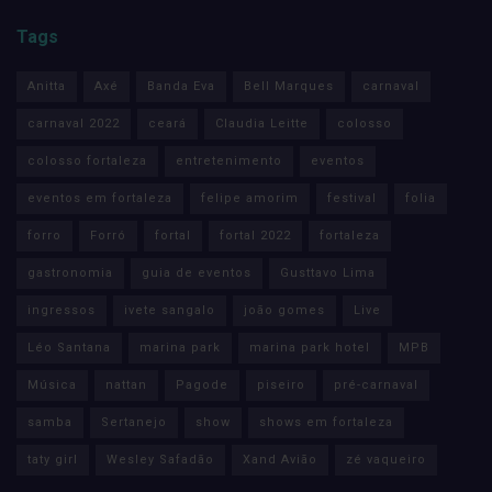
Tags
Anitta
Axé
Banda Eva
Bell Marques
carnaval
carnaval 2022
ceará
Claudia Leitte
colosso
colosso fortaleza
entretenimento
eventos
eventos em fortaleza
felipe amorim
festival
folia
forro
Forró
fortal
fortal 2022
fortaleza
gastronomia
guia de eventos
Gusttavo Lima
ingressos
ivete sangalo
joão gomes
Live
Léo Santana
marina park
marina park hotel
MPB
Música
nattan
Pagode
piseiro
pré-carnaval
samba
Sertanejo
show
shows em fortaleza
taty girl
Wesley Safadão
Xand Avião
zé vaqueiro