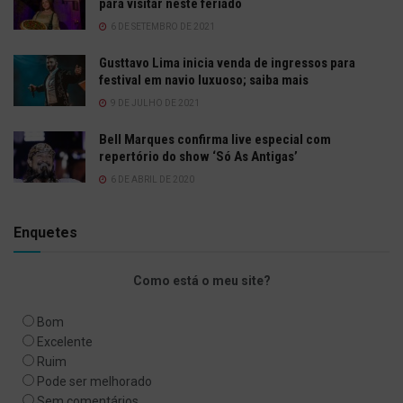
para visitar neste feriado
6 DE SETEMBRO DE 2021
Gusttavo Lima inicia venda de ingressos para
festival em navio luxuoso; saiba mais
9 DE JULHO DE 2021
Bell Marques confirma live especial com
repertório do show ‘Só As Antigas’
6 DE ABRIL DE 2020
Enquetes
Como está o meu site?
Bom
Excelente
Ruim
Pode ser melhorado
Sem comentários