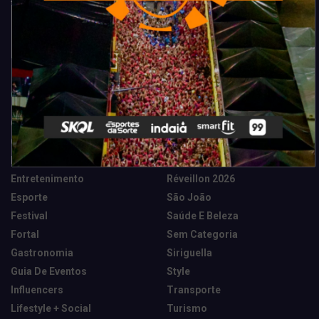
Categorias
Camarote Vip Junino
Marketing E Negócios
Cidade
Música
Destaques
News Tech
Entretenimento
Réveillon 2026
Esporte
São João
Festival
Saúde E Beleza
Fortal
Sem Categoria
Gastronomia
Siriguella
Guia De Eventos
Style
Influencers
Transporte
Lifestyle + Social
Turismo