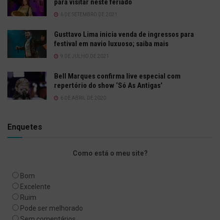
para visitar neste feriado
6 DE SETEMBRO DE 2021
Gusttavo Lima inicia venda de ingressos para
festival em navio luxuoso; saiba mais
9 DE JULHO DE 2021
Bell Marques confirma live especial com
repertório do show ‘Só As Antigas’
6 DE ABRIL DE 2020
Enquetes
Como está o meu site?
Bom
Excelente
Ruim
Pode ser melhorado
Sem comentários