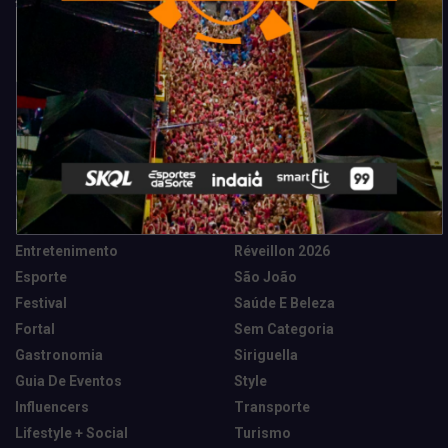
Categorias
Camarote Vip Junino
Marketing E Negócios
Cidade
Música
Destaques
News Tech
Entretenimento
Réveillon 2026
Esporte
São João
Festival
Saúde E Beleza
Fortal
Sem Categoria
Gastronomia
Siriguella
Guia De Eventos
Style
Influencers
Transporte
Lifestyle + Social
Turismo