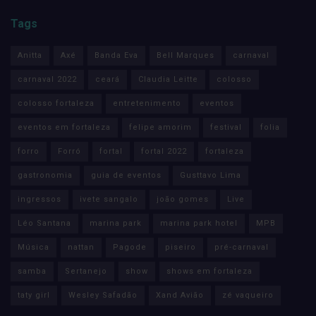
Tags
Anitta
Axé
Banda Eva
Bell Marques
carnaval
carnaval 2022
ceará
Claudia Leitte
colosso
colosso fortaleza
entretenimento
eventos
eventos em fortaleza
felipe amorim
festival
folia
forro
Forró
fortal
fortal 2022
fortaleza
gastronomia
guia de eventos
Gusttavo Lima
ingressos
ivete sangalo
joão gomes
Live
Léo Santana
marina park
marina park hotel
MPB
Música
nattan
Pagode
piseiro
pré-carnaval
samba
Sertanejo
show
shows em fortaleza
taty girl
Wesley Safadão
Xand Avião
zé vaqueiro