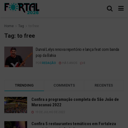
Home
Tag
to free
Tag:
to free
Durval Lelys renova repertório e lança feat com banda
pop da Bahia
POR
REDAÇÃO
HÁ 5 ANOS
0
TRENDING
COMMENTS
RECENTES
Confira a programação completa do São João de
Maracanaú 2022
19 DE JULHO DE 2022
Confira 5 restaurantes temáticos em Fortaleza