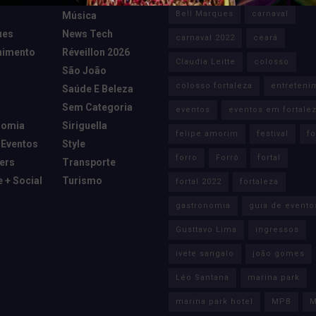
Bell Marques
carnaval
Música
ues
News Tech
carnaval 2022
ceará
nimento
Réveillon 2026
Claudia Leitte
colosso
São João
colosso fortaleza
entreteni
Saúde E Beleza
Sem Categoria
eventos
eventos em fortale
nomia
Siriguella
felipe amorim
festival
fo
 Eventos
Style
forro
Forró
fortal
cers
Transporte
e + Social
Turismo
fortal 2022
fortaleza
gastronomia
guia de evento
Gusttavo Lima
ingressos
ivete sangalo
joão gomes
Léo Santana
marina park
marina park hotel
MPB
M