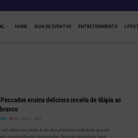
AL
HOME
GUIA DE EVENTOS
ENTRETENIMENTO
LIFES
Pescados ensina deliciosa receita de tilápia ao
 branco
ÇÃO
HÁ 4 ANOS
0
 um saboroso peixe é um dos prazeres culinários que se
em na escolha do consumidor. Rico em proteínas, bom ...