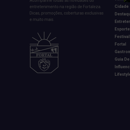
Acompanhe todas as novidades do
Cidade
entretenimento na região de Fortaleza.
Dicas, promoções, coberturas exclusivas
Destaq
e muito mais.
Entrete
Esporte
Festival
Fortal
Gastro
Guia De
Influen
Lifestyl