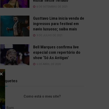
visitar neste feriado
6 DE SETEMBRO DE 2021
Gusttavo Lima inicia venda de
ingressos para festival em
navio luxuoso; saiba mais
9 DE JULHO DE 2021
Bell Marques confirma live
especial com repertório do
show ‘Só As Antigas’
6 DE ABRIL DE 2020
Enquetes
Como está o meu site?
Bom