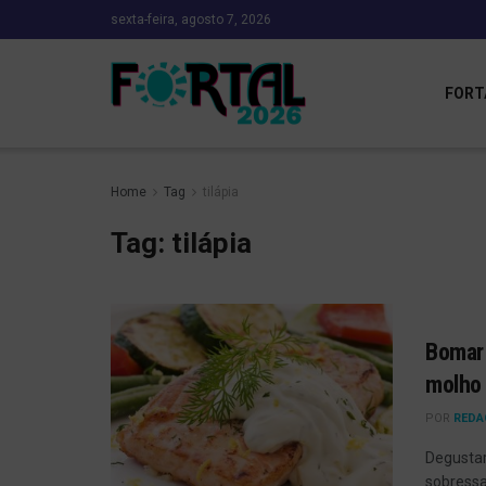
sexta-feira, agosto 7, 2026
FORT
Home
Tag
tilápia
Tag:
tilápia
Bomar 
molho
POR
REDA
Degustar
sobressa