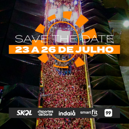
rias
Tags
e Vip
Marketing E
Anitta
Axé
Banda Eva
Negócios