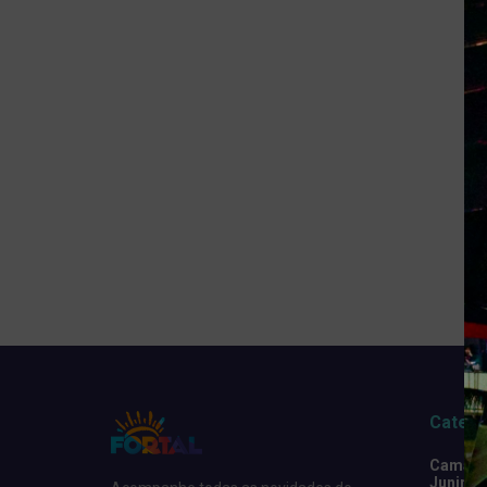
Catego
Camarot
Junino