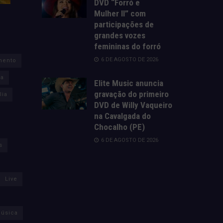
DVD “Forró e
Mulher II” com
participações de
grandes vozes
femininas do forró
6 DE AGOSTO DE 2026
mento
za
Elite Music anuncia
gravação do primeiro
lia
DVD de Willy Vaqueiro
na Cavalgada do
Chocalho (PE)
6 DE AGOSTO DE 2026
s
Live
úsica