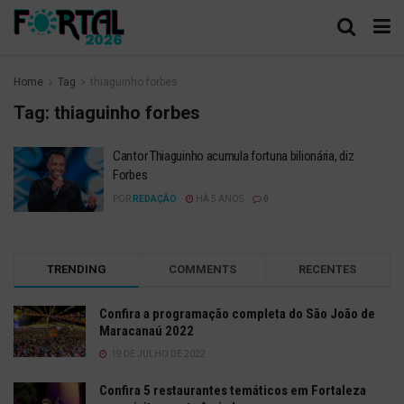
Home
Tag
thiaguinho forbes
Tag:
thiaguinho forbes
Cantor Thiaguinho acumula fortuna bilionária, diz
Forbes
POR
REDAÇÃO
HÁ 5 ANOS
0
TRENDING
COMMENTS
RECENTES
Confira a programação completa do São João de
Maracanaú 2022
19 DE JULHO DE 2022
Confira 5 restaurantes temáticos em Fortaleza