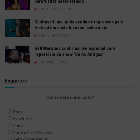
para visitar neste feriado
6 DE SETEMBRO DE 2021
Gusttavo Lima inicia venda de ingressos para
festival em navio luxuoso; saiba mais
9 DE JULHO DE 2021
Bell Marques confirma live especial com
repertório do show ‘Só As Antigas’
6 DE ABRIL DE 2020
Enquetes
Como está o meu site?
Bom
Excelente
Ruim
Pode ser melhorado
Sem comentários