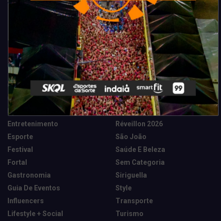
Categorias
Camarote Vip Junino
Marketing E Negócios
Cidade
Música
Destaques
News Tech
Entretenimento
Réveillon 2026
Esporte
São João
Festival
Saúde E Beleza
Fortal
Sem Categoria
Gastronomia
Siriguella
Guia De Eventos
Style
Influencers
Transporte
Lifestyle + Social
Turismo