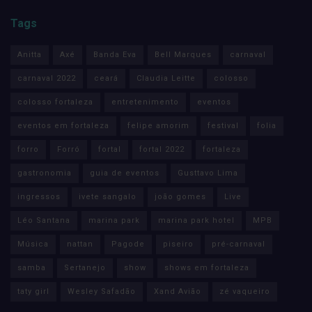
Tags
Anitta
Axé
Banda Eva
Bell Marques
carnaval
carnaval 2022
ceará
Claudia Leitte
colosso
colosso fortaleza
entretenimento
eventos
eventos em fortaleza
felipe amorim
festival
folia
forro
Forró
fortal
fortal 2022
fortaleza
gastronomia
guia de eventos
Gusttavo Lima
ingressos
ivete sangalo
joão gomes
Live
Léo Santana
marina park
marina park hotel
MPB
Música
nattan
Pagode
piseiro
pré-carnaval
samba
Sertanejo
show
shows em fortaleza
taty girl
Wesley Safadão
Xand Avião
zé vaqueiro