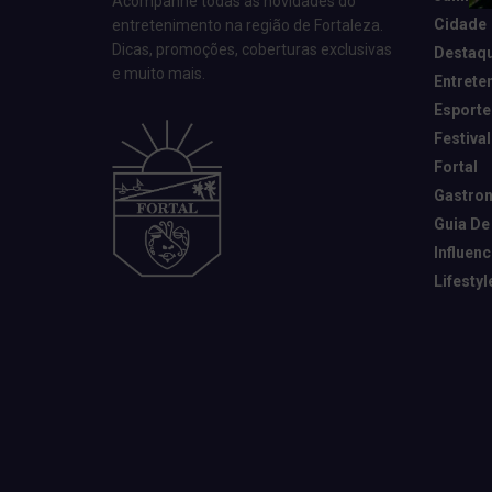
Acompanhe todas as novidades do
Cidade
entretenimento na região de Fortaleza.
Dicas, promoções, coberturas exclusivas
Destaq
e muito mais.
Entrete
Esporte
Festival
Fortal
Gastro
Guia De
Influen
Lifestyl