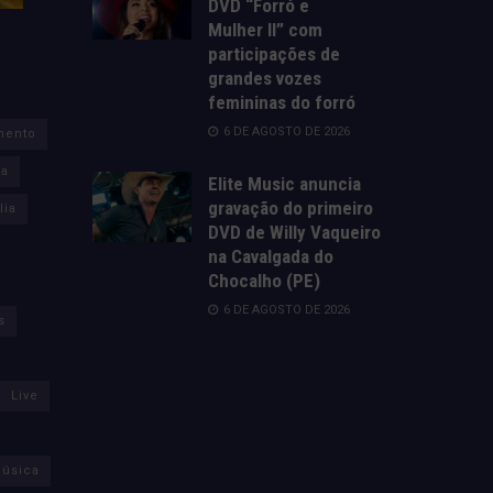
DVD “Forró e
Mulher II” com
participações de
grandes vozes
femininas do forró
6 DE AGOSTO DE 2026
mento
za
Elite Music anuncia
gravação do primeiro
lia
DVD de Willy Vaqueiro
na Cavalgada do
Chocalho (PE)
6 DE AGOSTO DE 2026
s
Live
úsica