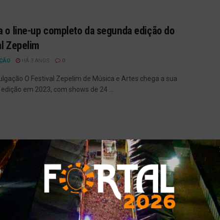
a o line-up completo da segunda edição do
al Zepelim
ÇÃO
HÁ 3 ANOS
0
vulgação O Festival Zepelim de Música e Artes chega a sua
edição em 2023, com shows de 24 ...