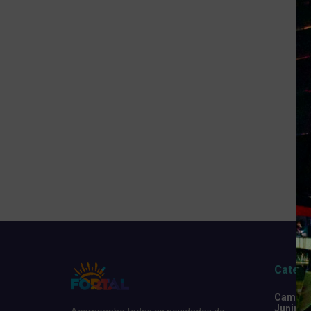
Catego
Camarot
Junino