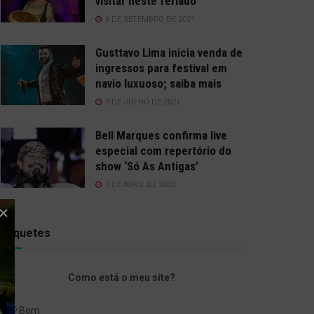
visitar neste feriado
6 DE SETEMBRO DE 2021
Gusttavo Lima inicia venda de
ingressos para festival em
navio luxuoso; saiba mais
9 DE JULHO DE 2021
Bell Marques confirma live
especial com repertório do
show ‘Só As Antigas’
6 DE ABRIL DE 2020
Enquetes
Como está o meu site?
Bom