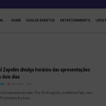
AL
HOME
GUIA DE EVENTOS
ENTRETENIMENTO
LIFES
al Zepelim divulga horários das apresentações
s dois dias
ÇÃO
HÁ 3 ANOS
0
 será realizado nos dias 19 e 20 de agosto, no Marina Park, com
25 atrações A pouco ...