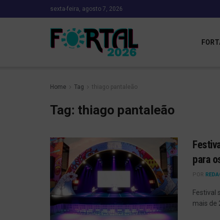
sexta-feira, agosto 7, 2026
FORT
Home
Tag
thiago pantaleão
Tag:
thiago pantaleão
Festiv
para o
POR
REDA
Festival
mais de 