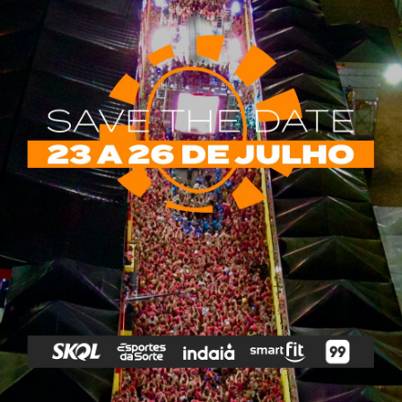
rias
Tags
e Vip
Marketing E
Anitta
Axé
Banda Eva
Negócios