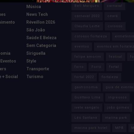
Bell Marques
carnaval
Música
ues
News Tech
carnaval 2022
ceará
nimento
Réveillon 2026
Claudia Leitte
colosso
São João
colosso fortaleza
entreteni
Saúde E Beleza
Sem Categoria
eventos
eventos em fortale
nomia
Siriguella
felipe amorim
festival
fo
 Eventos
Style
forro
Forró
fortal
cers
Transporte
e + Social
Turismo
fortal 2022
fortaleza
gastronomia
guia de evento
Gusttavo Lima
ingressos
ivete sangalo
joão gomes
Léo Santana
marina park
marina park hotel
MPB
M