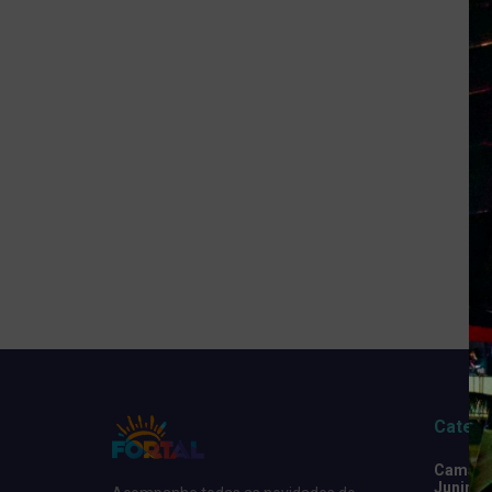
Catego
Camarot
Junino