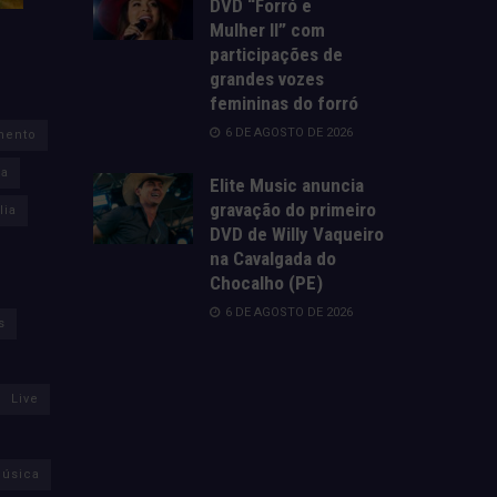
DVD “Forró e
Mulher II” com
participações de
grandes vozes
femininas do forró
6 DE AGOSTO DE 2026
mento
za
Elite Music anuncia
gravação do primeiro
lia
DVD de Willy Vaqueiro
na Cavalgada do
Chocalho (PE)
6 DE AGOSTO DE 2026
s
Live
úsica