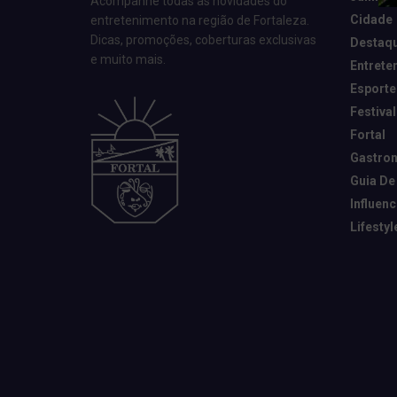
Acompanhe todas as novidades do
Cidade
entretenimento na região de Fortaleza.
Dicas, promoções, coberturas exclusivas
Destaq
e muito mais.
Entrete
Esporte
Festival
Fortal
Gastro
Guia De
Influen
Lifestyl