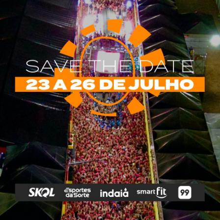
rias
Tags
e Vip
Marketing E
Anitta
Axé
Banda Eva
Negócios