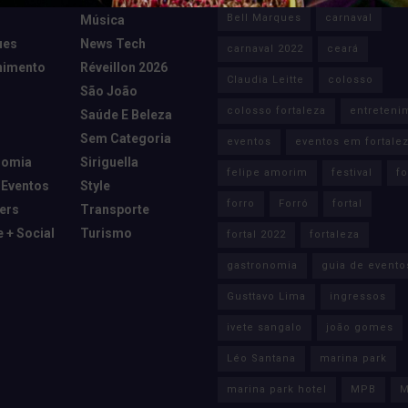
Bell Marques
carnaval
Música
ues
News Tech
carnaval 2022
ceará
nimento
Réveillon 2026
Claudia Leitte
colosso
São João
colosso fortaleza
entreteni
Saúde E Beleza
Sem Categoria
eventos
eventos em fortale
nomia
Siriguella
felipe amorim
festival
fo
 Eventos
Style
forro
Forró
fortal
cers
Transporte
e + Social
Turismo
fortal 2022
fortaleza
gastronomia
guia de evento
Gusttavo Lima
ingressos
ivete sangalo
joão gomes
Léo Santana
marina park
marina park hotel
MPB
M