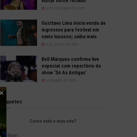
visitar neste feriado
6 DE SETEMBRO DE 2021
Gusttavo Lima inicia venda de
ingressos para festival em
navio luxuoso; saiba mais
9 DE JULHO DE 2021
Bell Marques confirma live
especial com repertório do
show ‘Só As Antigas’
6 DE ABRIL DE 2020
Enquetes
Como está o meu site?
Bom