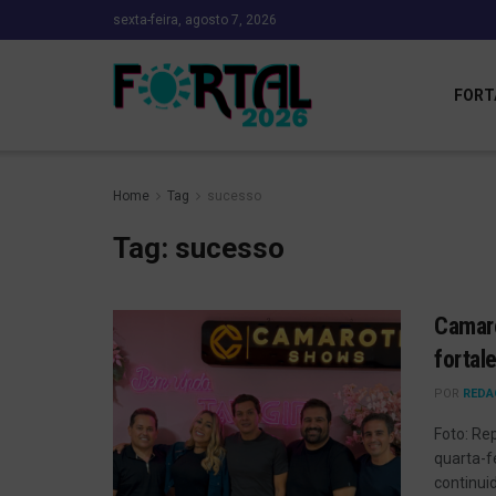
sexta-feira, agosto 7, 2026
FORT
Home
Tag
sucesso
Tag:
sucesso
Camaro
fortal
POR
REDA
Foto: Re
quarta-f
continuid