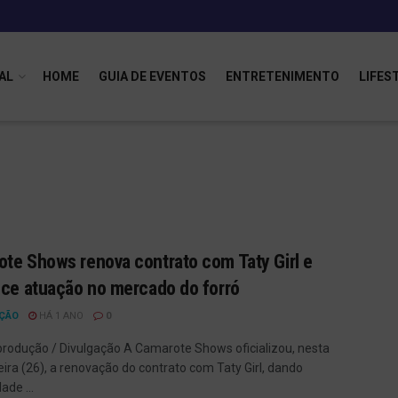
AL
HOME
GUIA DE EVENTOS
ENTRETENIMENTO
LIFES
te Shows renova contrato com Taty Girl e
ece atuação no mercado do forró
ÇÃO
HÁ 1 ANO
0
produção / Divulgação A Camarote Shows oficializou, nesta
eira (26), a renovação do contrato com Taty Girl, dando
ade ...