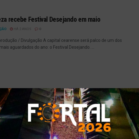
eza recebe Festival Desejando em maio
ÇÃO
HÁ 2 ANOS
0
produção / Divulgação A capital cearense será palco de um dos
mais aguardados do ano: o Festival Desejando. ...