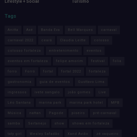
Lifestyle + Social
Turismo
Tags
Anitta
Axé
Banda Eva
Bell Marques
carnaval
carnaval 2022
ceará
Claudia Leitte
colosso
colosso fortaleza
entretenimento
eventos
eventos em fortaleza
felipe amorim
festival
folia
forro
Forró
fortal
fortal 2022
fortaleza
gastronomia
guia de eventos
Gusttavo Lima
ingressos
ivete sangalo
joão gomes
Live
Léo Santana
marina park
marina park hotel
MPB
Música
nattan
Pagode
piseiro
pré-carnaval
samba
Sertanejo
show
shows em fortaleza
taty girl
Wesley Safadão
Xand Avião
zé vaqueiro