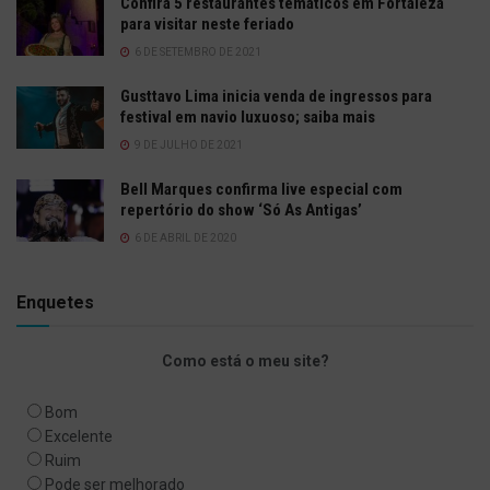
Confira 5 restaurantes temáticos em Fortaleza
para visitar neste feriado
6 DE SETEMBRO DE 2021
Gusttavo Lima inicia venda de ingressos para
festival em navio luxuoso; saiba mais
9 DE JULHO DE 2021
Bell Marques confirma live especial com
repertório do show ‘Só As Antigas’
6 DE ABRIL DE 2020
Enquetes
Como está o meu site?
Bom
Excelente
Ruim
Pode ser melhorado