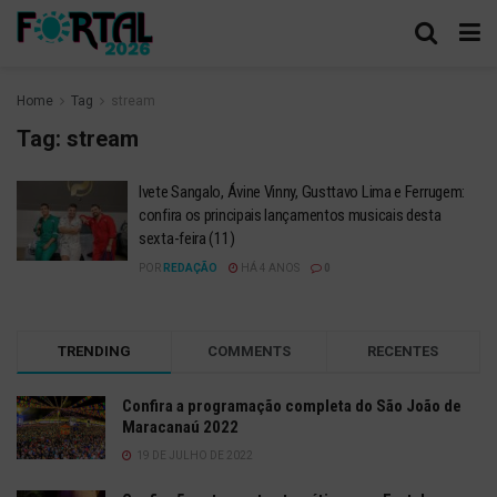
Home
Tag
stream
Tag:
stream
Ivete Sangalo, Ávine Vinny, Gusttavo Lima e Ferrugem:
confira os principais lançamentos musicais desta
sexta-feira (11)
POR
REDAÇÃO
HÁ 4 ANOS
0
TRENDING
COMMENTS
RECENTES
Confira a programação completa do São João de
Maracanaú 2022
19 DE JULHO DE 2022