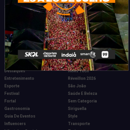
Categorias
Camarote Vip Junino
Marketing E Negócios
Cidade
Música
Destaques
News Tech
Entretenimento
Réveillon 2026
Esporte
São João
Festival
Saúde E Beleza
Fortal
Sem Categoria
Gastronomia
Siriguella
Guia De Eventos
Style
Influencers
Transporte